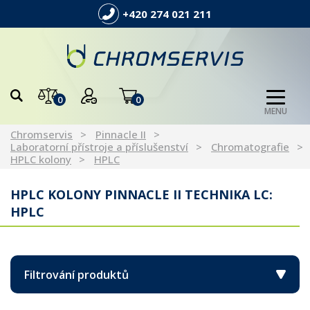
+420 274 021 211
0
0
MENU
Chromservis
Pinnacle II
Laboratorní přístroje a příslušenství
Chromatografie
HPLC kolony
HPLC
HPLC KOLONY PINNACLE II TECHNIKA LC:
HPLC
Filtrování produktů