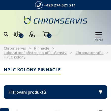
+420 274 021 211
0
0
MENU
Chromservis
Pinnacle
Laboratorní přístroje a příslušenství
Chromatografie
HPLC kolony
HPLC KOLONY PINNACLE
Filtrování produktů