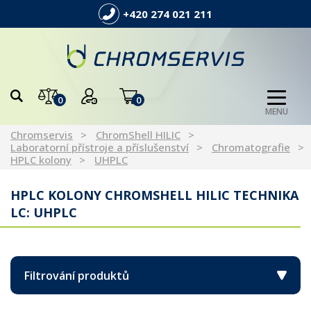
+420 274 021 211
0
0
MENU
Chromservis
ChromShell HILIC
Laboratorní přístroje a příslušenství
Chromatografie
HPLC kolony
UHPLC
HPLC KOLONY CHROMSHELL HILIC TECHNIKA
LC: UHPLC
Filtrování produktů