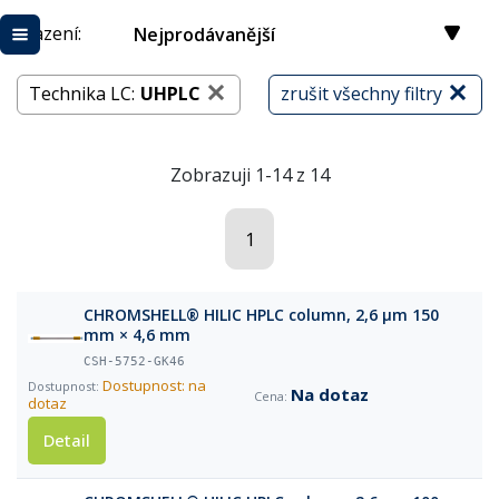
Řazení:
Nejprodávanější
Technika LC:
UHPLC
zrušit všechny filtry
Zobrazuji 1-14 z 14
1
CHROMSHELL® HILIC HPLC column, 2,6 µm 150
mm × 4,6 mm
CSH-5752-GK46
Dostupnost: na
Na dotaz
dotaz
Detail