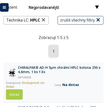
Řazení:
Nejprodávanější
Technika LC:
HPLC
zrušit všechny filtry
Zobrazuji 1-5 z 5
1
CHIRALPAK® AD-H 5µm chirální HPLC kolona 250 x
4,6mm, 1 ks 1 ks
CH*19325
Dostupnost: na
Na dotaz
dotaz
Detail