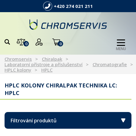
+420 274 021 211
0
0
MENU
Chromservis
Chiralpak
Laboratorní přístroje a příslušenství
Chromatografie
HPLC kolony
HPLC
HPLC KOLONY CHIRALPAK TECHNIKA LC:
HPLC
Filtrování produktů