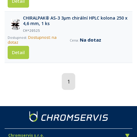
Detail
CHIRALPAK® AS-3 3µm chirální HPLC kolona 250 x
4,6 mm, 1 ks
CH*20525
Dostupnost: na
Na dotaz
dotaz
Detail
1
Chromservis s.r.o.