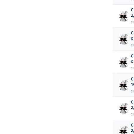
C
2
C
C
x
C
C
x
C
C
1
C
C
2
C
C
2