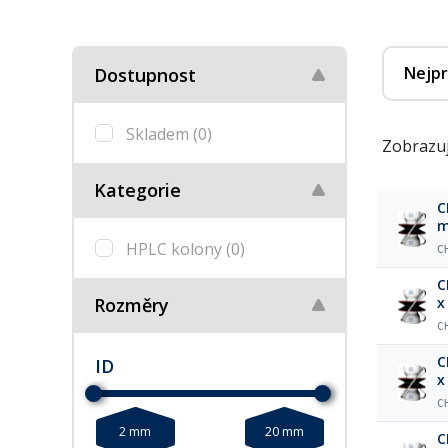
Nejpr
Dostupnost
Skladem
(0)
Zobrazuj
Kategorie
C
m
HPLC kolony
(0)
C
C
Rozměry
x
C
C
ID
x
C
2 mm
20 mm
C