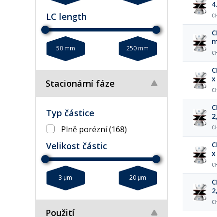
4
LC length
C
C
m
50 mm
250 mm
C
C
x
Stacionární fáze
C
C
Typ částice
2
Plně porézní
(168)
C
Velikost částic
C
x
C
3 µm
20 µm
C
2
C
Použití