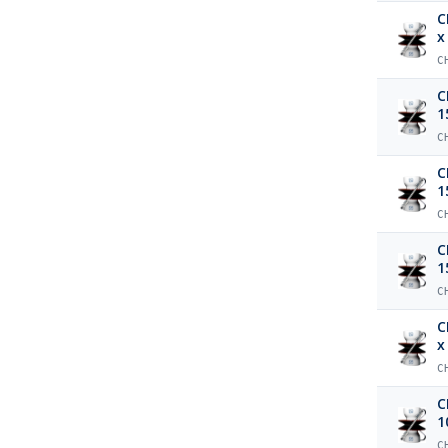
C
x
C
C
1
C
C
1
C
C
1
C
C
x
C
C
1
C