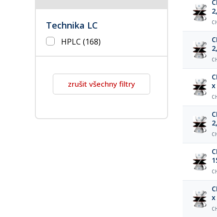
C
2
Technika LC
C
C
HPLC
(168)
2
C
C
zrušit všechny filtry
x
C
C
2
C
C
1
C
C
x
C