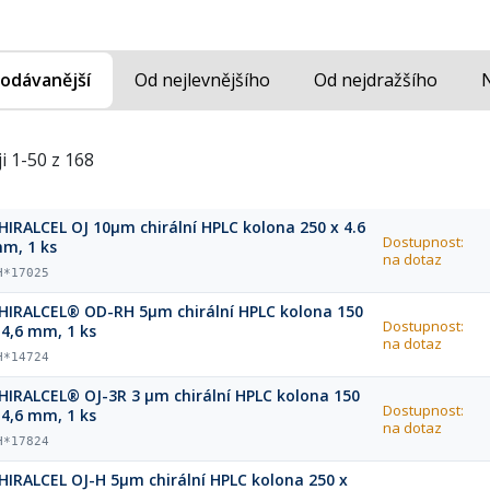
odávanější
Od nejlevnějšího
Od nejdražšího
i 1-50 z 168
HIRALCEL OJ 10µm chirální HPLC kolona 250 x 4.6
Dostupnost:
m, 1 ks
na dotaz
H*17025
HIRALCEL® OD-RH 5µm chirální HPLC kolona 150
Dostupnost:
 4,6 mm, 1 ks
na dotaz
H*14724
HIRALCEL® OJ-3R 3 µm chirální HPLC kolona 150
Dostupnost:
 4,6 mm, 1 ks
na dotaz
H*17824
HIRALCEL OJ-H 5µm chirální HPLC kolona 250 x