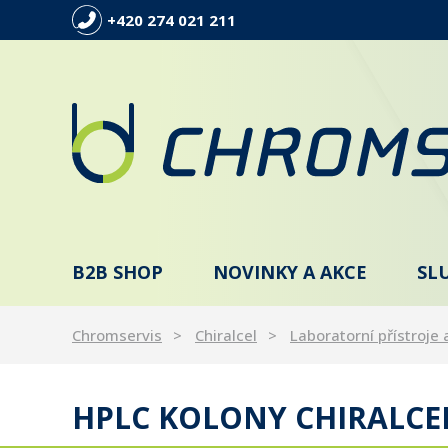
+420 274 021 211
B2B SHOP
NOVINKY A AKCE
SL
Chromservis
Chiralcel
Laboratorní přístroje 
HPLC KOLONY CHIRALCE