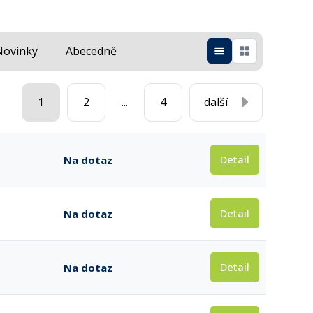
Novinky
Abecedně
1
2
...
4
další
Detail
Na dotaz
Detail
Na dotaz
Detail
Na dotaz