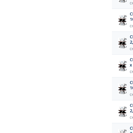
C
C
1
C
C
2
C
C
x
C
C
1
C
C
2
C
C