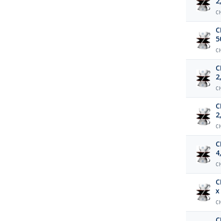
2
C
C
5
C
C
2
C
C
2
C
C
4
C
C
x
C
C