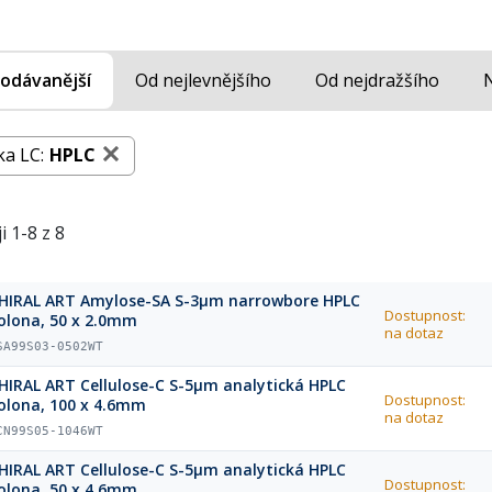
odávanější
Od nejlevnějšího
Od nejdražšího
ka LC:
HPLC
i 1-8 z 8
HIRAL ART Amylose-SA S-3µm narrowbore HPLC
Dostupnost:
olona, 50 x 2.0mm
na dotaz
SA99S03-0502WT
HIRAL ART Cellulose-C S-5µm analytická HPLC
Dostupnost:
olona, 100 x 4.6mm
na dotaz
CN99S05-1046WT
HIRAL ART Cellulose-C S-5µm analytická HPLC
Dostupnost:
olona, 50 x 4.6mm