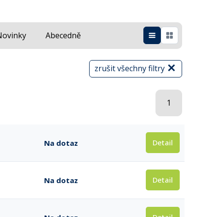
Novinky
Abecedně
zrušit všechny filtry
1
Detail
Na dotaz
Detail
Na dotaz