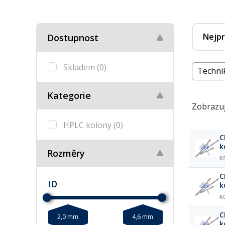
Nejpr
Dostupnost
Skladem
(0)
Techni
Kategorie
Zobrazuj
HPLC kolony
(0)
C
k
Rozměry
K
C
ID
k
K
C
2,0 mm
4,6 mm
k