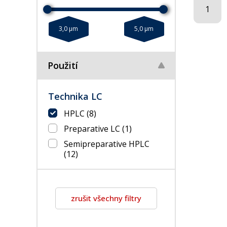
1
3,0 µm
5,0 µm
Použití
Technika LC
HPLC
(8)
Preparative LC
(1)
Semipreparative HPLC
(12)
zrušit všechny filtry