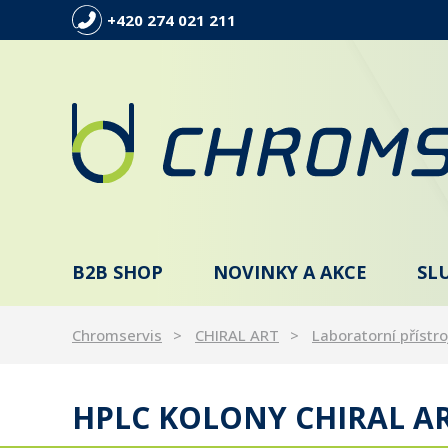
+420 274 021 211
B2B SHOP
NOVINKY A AKCE
SL
Chromservis
CHIRAL ART
Laboratorní přístro
HPLC KOLONY CHIRAL AR