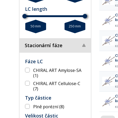
K
LC length
C
k
50 mm
250 mm
K
C
k
Stacionární fáze
K
C
k
Fáze LC
K
CHIRAL ART Amylose-SA
(1)
C
k
CHIRAL ART Cellulose-C
K
(7)
C
Typ částice
k
Plně porézní
(8)
K
Velikost částic