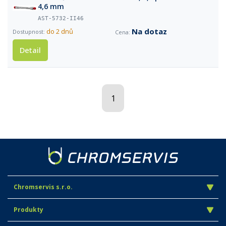
4,6 mm
AST-5732-II46
Na dotaz
do 2 dnů
Detail
1
Chromservis s.r.o.
Produkty