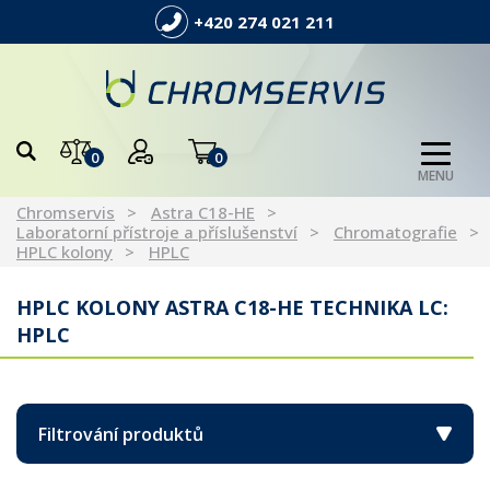
+420 274 021 211
0
0
MENU
Chromservis
Astra C18-HE
Laboratorní přístroje a příslušenství
Chromatografie
HPLC kolony
HPLC
HPLC KOLONY ASTRA C18-HE TECHNIKA LC:
HPLC
Filtrování produktů