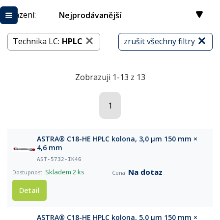
Řazení:
Nejprodávanější
Technika LC:
HPLC
zrušit všechny filtry
Zobrazuji 1-13 z 13
1
ASTRA® C18-HE HPLC kolona, 3,0 µm 150 mm ×
4,6 mm
AST-5732-IK46
Na dotaz
Skladem
2 ks
Detail
ASTRA® C18-HE HPLC kolona, 5,0 µm 150 mm ×