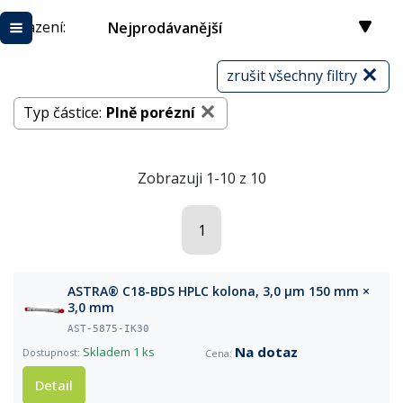
Řazení:
Nejprodávanější
zrušit všechny filtry
Typ částice:
Plně porézní
Zobrazuji 1-10 z 10
1
ASTRA® C18-BDS HPLC kolona, 3,0 µm 150 mm ×
3,0 mm
AST-5875-IK30
Na dotaz
Skladem
1 ks
Detail