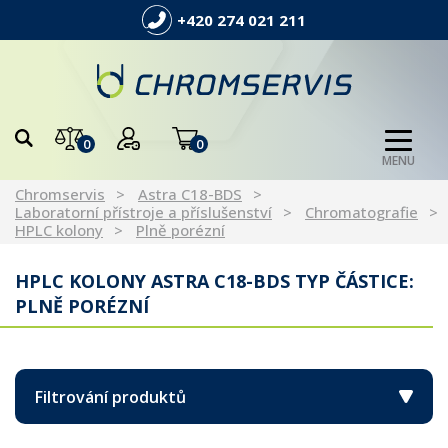
+420 274 021 211
0
0
MENU
Chromservis
Astra C18-BDS
Laboratorní přístroje a příslušenství
Chromatografie
HPLC kolony
Plně porézní
HPLC KOLONY ASTRA C18-BDS TYP ČÁSTICE:
PLNĚ PORÉZNÍ
Filtrování produktů