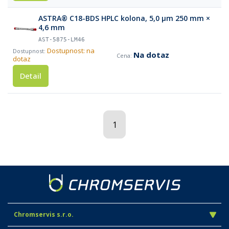
ASTRA® C18-BDS HPLC kolona, 5,0 µm 250 mm ×
4,6 mm
AST-5875-LM46
Dostupnost: na
Na dotaz
dotaz
Detail
1
Chromservis s.r.o.