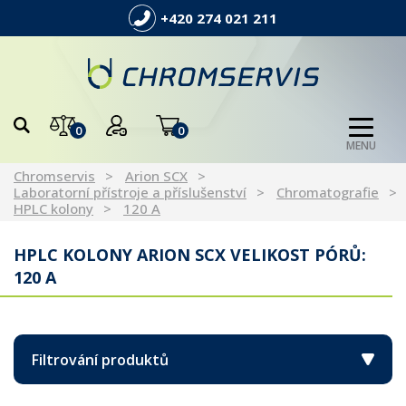
+420 274 021 211
0
0
MENU
Chromservis
Arion SCX
Laboratorní přístroje a příslušenství
Chromatografie
HPLC kolony
120 A
HPLC KOLONY ARION SCX VELIKOST PÓRŮ:
120 A
Filtrování produktů