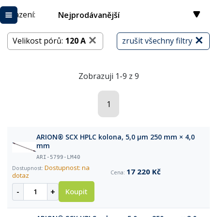
Řazení:
Nejprodávanější
Velikost pórů:
120 A
zrušit všechny filtry
Zobrazuji 1-9 z 9
1
ARION® SCX HPLC kolona, 5,0 µm 250 mm × 4,0
mm
ARI-5799-LM40
Dostupnost: na
17 220 Kč
dotaz
-
+
Koupit