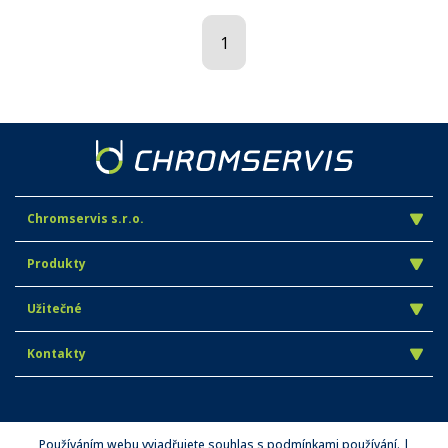
1
Chromservis s.r.o.
Produkty
Užitečné
Kontakty
Používáním webu vyjadřujete souhlas s podmínkami používání. |