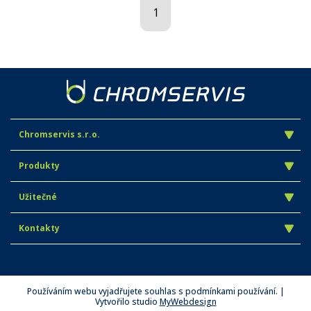
1
Chromservis s.r.o.
Produkty
Užitečné
Kontakty
Používáním webu vyjadřujete souhlas s podmínkami používání. |
Vytvořilo studio
MyWebdesign