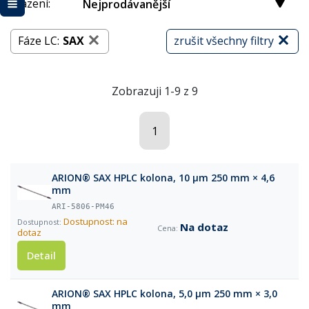
Řazení:
Nejprodávanější
Fáze LC:
SAX
zrušit všechny filtry
Zobrazuji 1-9 z 9
1
ARION® SAX HPLC kolona, 10 µm 250 mm × 4,6
mm
ARI-5806-PM46
Dostupnost: na
Na dotaz
dotaz
Detail
ARION® SAX HPLC kolona, 5,0 µm 250 mm × 3,0
mm