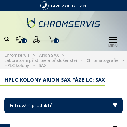
+420 274 021 211
0
0
MENU
Chromservis
Arion SAX
Laboratorní přístroje a příslušenství
Chromatografie
HPLC kolony
SAX
HPLC KOLONY ARION SAX FÁZE LC: SAX
Filtrování produktů