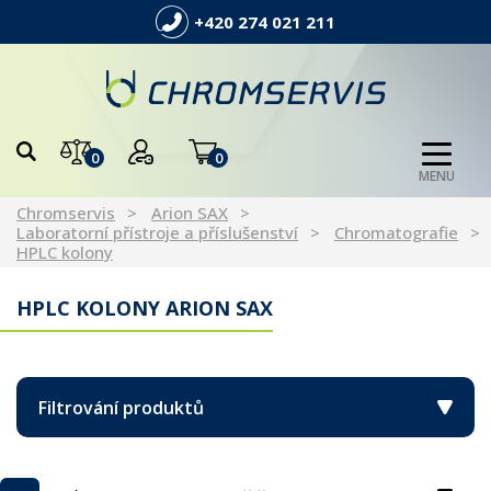
+420 274 021 211
0
0
MENU
Chromservis
Arion SAX
Laboratorní přístroje a příslušenství
Chromatografie
HPLC kolony
HPLC KOLONY ARION SAX
Filtrování produktů