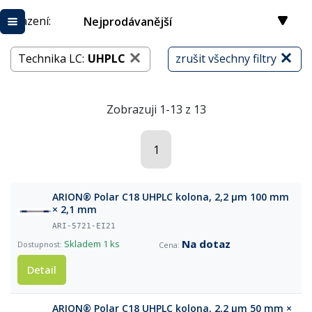
Řazení:
Nejprodávanější
Technika LC:
UHPLC
zrušit všechny filtry
Zobrazuji 1-13 z 13
1
ARION® Polar C18 UHPLC kolona, 2,2 µm 100 mm
× 2,1 mm
ARI-5721-EI21
Na dotaz
Skladem
1 ks
Detail
ARION® Polar C18 UHPLC kolona, 2,2 µm 50 mm ×