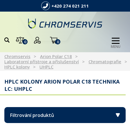
+420 274 021 211
0
0
MENU
Chromservis
Arion Polar C18
Laboratorní přístroje a příslušenství
Chromatografie
HPLC kolony
UHPLC
HPLC KOLONY ARION POLAR C18 TECHNIKA
LC: UHPLC
Filtrování produktů