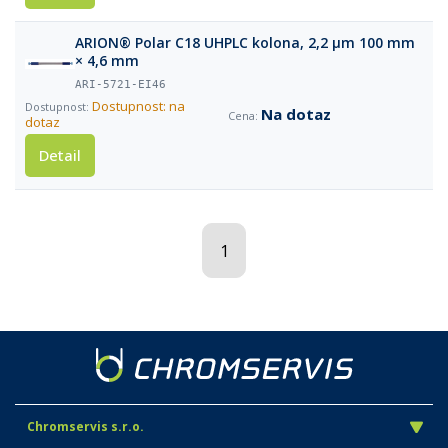
ARION® Polar C18 UHPLC kolona, 2,2 µm 100 mm
× 4,6 mm
ARI-5721-EI46
Dostupnost: na
Na dotaz
dotaz
Detail
1
Chromservis s.r.o.