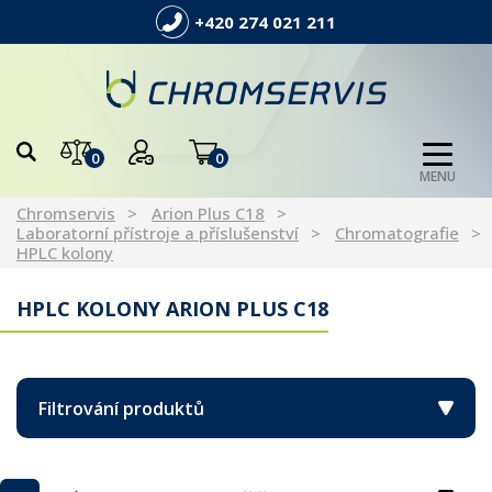
+420 274 021 211
0
0
MENU
Chromservis
Arion Plus C18
Laboratorní přístroje a příslušenství
Chromatografie
HPLC kolony
HPLC KOLONY ARION PLUS C18
Filtrování produktů