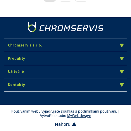
Chromservis s.r.o.
Produkty
Užitečné
Kontakty
Používáním webu vyjadřujete souhlas s podmínkami používání. |
Vytvořilo studio
MyWebdesign
Nahoru