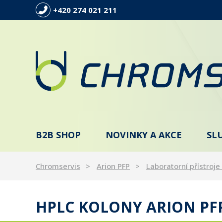
+420 274 021 211
B2B SHOP
NOVINKY A AKCE
SL
Chromservis
Arion PFP
Laboratorní přístroje 
HPLC KOLONY ARION PFP