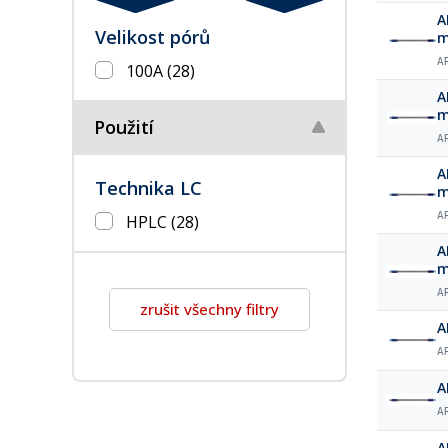
A
Velikost pórů
A
100A
(28)
A
Použití
A
A
Technika LC
A
HPLC
(28)
A
A
zrušit všechny filtry
A
A
A
A
A