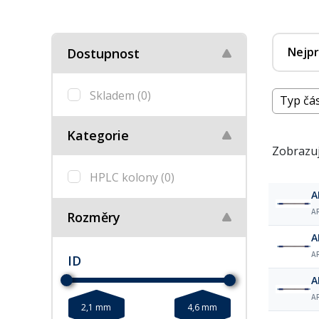
Nejpr
Dostupnost
Skladem
(0)
Typ čás
Kategorie
Zobrazuj
HPLC kolony
(0)
A
A
Rozměry
A
A
ID
A
A
2,1 mm
4,6 mm