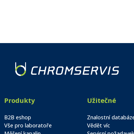
Produkty
Užitečné
B2B eshop
Znalostní databáz
Vše pro laboratoře
Vědět víc
Měření kapalin
Servisní požadave