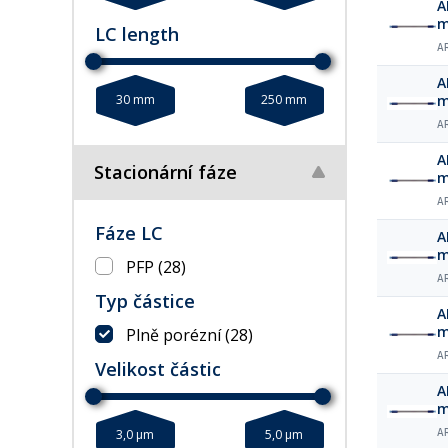
A
LC length
A
A
30 mm
250 mm
A
A
Stacionární fáze
A
Fáze LC
A
PFP
(28)
A
Typ částice
A
Plně porézní
(28)
A
Velikost částic
A
A
3,0 µm
5,0 µm