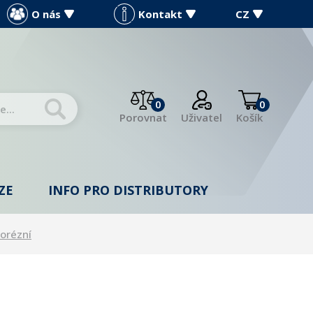
O nás
Kontakt
CZ
0
0
Porovnat
Uživatel
Košík
ZE
INFO PRO DISTRIBUTORY
porézní