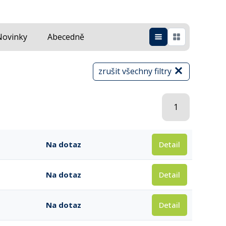
Novinky
Abecedně
zrušit všechny filtry
1
Detail
Na dotaz
Detail
Na dotaz
Detail
Na dotaz