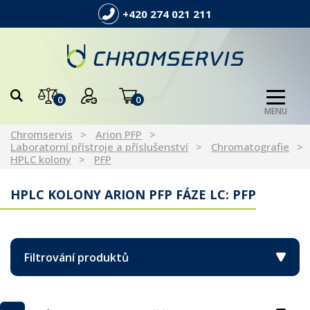
+420 274 021 211
0
0
MENU
Chromservis
Arion PFP
Laboratorní přístroje a příslušenství
Chromatografie
HPLC kolony
PFP
HPLC KOLONY ARION PFP FÁZE LC: PFP
Filtrování produktů