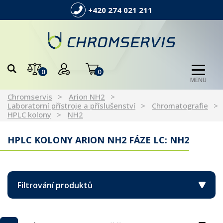
+420 274 021 211
0
0
MENU
Chromservis
Arion NH2
Laboratorní přístroje a příslušenství
Chromatografie
HPLC kolony
NH2
HPLC KOLONY ARION NH2 FÁZE LC: NH2
Filtrování produktů