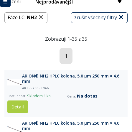
Řazení:
Nejprodávanější
Fáze LC:
NH2
zrušit všechny filtry
Zobrazuji 1-35 z 35
1
ARION® NH2 HPLC kolona, 5,0 µm 250 mm × 4,6
mm
ARI-5736-LM46
Na dotaz
Skladem
1 ks
Detail
ARION® NH2 HPLC kolona, 5,0 µm 250 mm × 4,0
mm