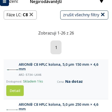
Řazení:
Nejprodávanější
Fáze LC:
C8
zrušit všechny filtry
Zobrazuji 1-26 z 26
1
ARION® C8 HPLC kolona, 5,0 µm 150 mm × 4,6
mm
ARI-5734-LK46
Na dotaz
Skladem
1 ks
Detail
ARION® C8 HPLC kolona, 5,0 µm 250 mm × 4,6
mm