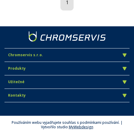
1
Chromservis s.r.o.
Produkty
Užitečné
Kontakty
Používáním webu vyjadřujete souhlas s podmínkami používání. |
Vytvořilo studio
MyWebdesign