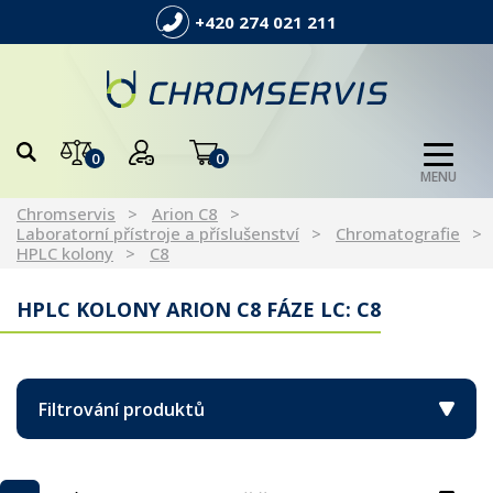
+420 274 021 211
0
0
MENU
Chromservis
Arion C8
Laboratorní přístroje a příslušenství
Chromatografie
HPLC kolony
C8
HPLC KOLONY ARION C8 FÁZE LC: C8
Filtrování produktů