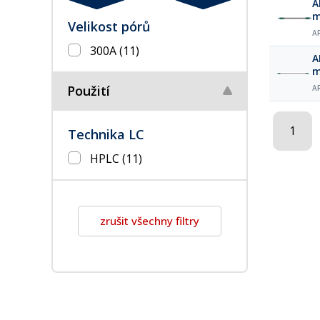
A
m
Velikost pórů
A
300A
(11)
A
m
Použití
A
1
Technika LC
HPLC
(11)
zrušit všechny filtry