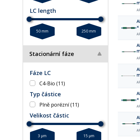
m
LC length
A
A
×
50 mm
250 mm
A
A
m
Stacionární fáze
A
A
Fáze LC
m
C4-Bio
(11)
A
Typ částice
A
×
Plně porézní
(11)
A
Velikost částic
A
m
A
3 µm
15 µm