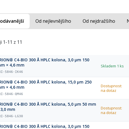
odávanější
Od nejlevnějšího
Od nejdražšího
i 1-11 z 11
RION® C4-BIO 300 Å HPLC kolona, 3,0 µm 150
m × 4,6 mm
Skladem
1 ks
RI-5846-IK46
RION® C4-BIO 300 Å HPLC kolona, 15,0 µm 250
Dostupnost:
m × 4,6 mm
na dotaz
RI-5846-QM46
RION® C4-BIO 300 Å HPLC kolona, 5,0 µm 50 mm
Dostupnost:
 3,0 mm
na dotaz
RI-5846-LG30
RION® C4-BIO 300 Å HPLC kolona, 3,0 µm 150