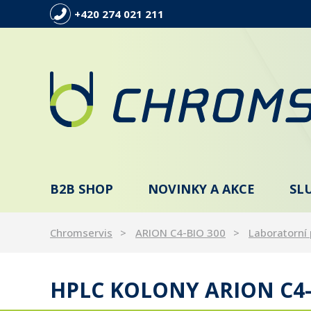
+420 274 021 211
B2B SHOP
NOVINKY A AKCE
SL
Chromservis
ARION C4-BIO 300
Laboratorní 
HPLC KOLONY ARION C4-