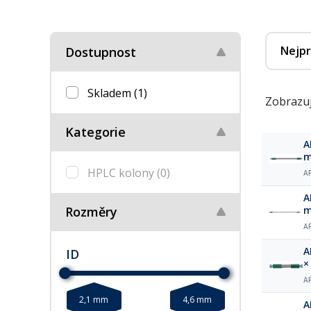
Nejpr
Dostupnost
Skladem
(1)
Zobrazuj
Kategorie
A
m
HPLC kolony
(0)
A
A
Rozměry
m
A
A
ID
×
A
2,1 mm
4,6 mm
A