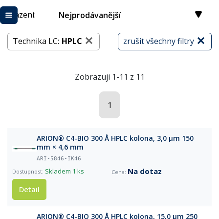
Řazení:
Nejprodávanější
Technika LC:
HPLC
zrušit všechny filtry
Zobrazuji 1-11 z 11
1
ARION® C4-BIO 300 Å HPLC kolona, 3,0 µm 150
mm × 4,6 mm
ARI-5846-IK46
Na dotaz
Skladem
1 ks
Detail
ARION® C4-BIO 300 Å HPLC kolona, 15,0 µm 250