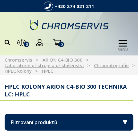
+420 274 021 211
0
0
MENU
Chromservis
ARION C4-BIO 300
Laboratorní přístroje a příslušenství
Chromatografie
HPLC kolony
HPLC
HPLC KOLONY ARION C4-BIO 300 TECHNIKA
LC: HPLC
Filtrování produktů