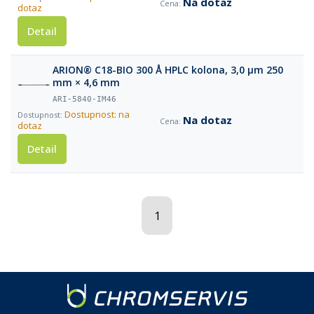
Na dotaz
dotaz
Detail
ARION® C18-BIO 300 Å HPLC kolona, 3,0 µm 250
mm × 4,6 mm
ARI-5840-IM46
Dostupnost: na
Na dotaz
dotaz
Detail
1