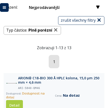
Řazení:
Nejprodávanější
zrušit všechny filtry
Typ částice:
Plně porézní
Zobrazuji 1-13 z 13
1
ARION® C18-BIO 300 Å HPLC kolona, 15,0 µm 250
mm × 4,6 mm
ARI-5840-QM46
Dostupnost: na
Na dotaz
dotaz
Detail