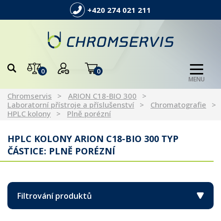
+420 274 021 211
0
0
MENU
Chromservis
ARION C18-BIO 300
Laboratorní přístroje a příslušenství
Chromatografie
HPLC kolony
Plně porézní
HPLC KOLONY ARION C18-BIO 300 TYP
ČÁSTICE: PLNĚ PORÉZNÍ
Filtrování produktů