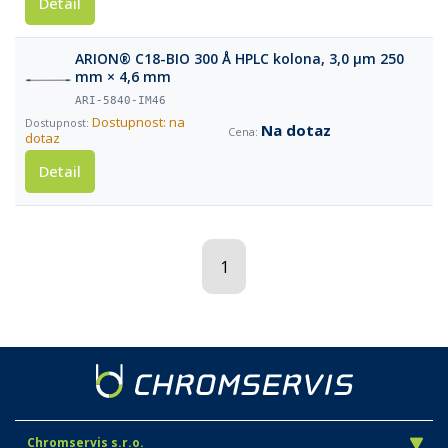
Detail
ARION® C18-BIO 300 Å HPLC kolona, 3,0 µm 250
mm × 4,6 mm
ARI-5840-IM46
Dostupnost: na
Na dotaz
dotaz
Detail
1
Chromservis s.r.o.