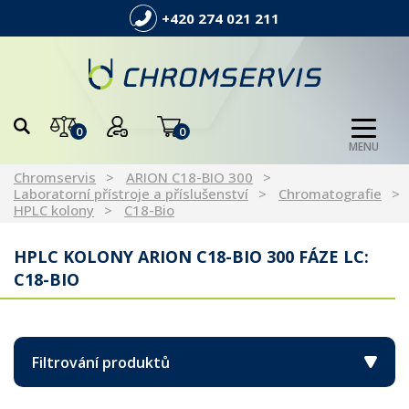
+420 274 021 211
0
0
MENU
Chromservis
ARION C18-BIO 300
Laboratorní přístroje a příslušenství
Chromatografie
HPLC kolony
C18-Bio
HPLC KOLONY ARION C18-BIO 300 FÁZE LC:
C18-BIO
Filtrování produktů