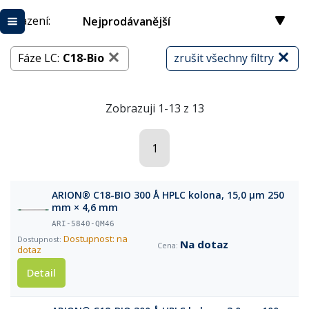
Řazení:
Nejprodávanější
Fáze LC:
C18-Bio
zrušit všechny filtry
Zobrazuji 1-13 z 13
1
ARION® C18-BIO 300 Å HPLC kolona, 15,0 µm 250
mm × 4,6 mm
ARI-5840-QM46
Dostupnost: na
Na dotaz
dotaz
Detail