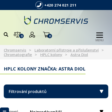
+420 274 021 211
0
0
MENU
Chromservis
Laboratorní přístroje a příslušenství
Chromatografie
HPLC kolony
Astra Diol
HPLC KOLONY ZNAČKA: ASTRA DIOL
Filtrování produktů
Řazení: