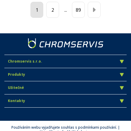
1
2
...
89
Chromservis s.r.o.
Produkty
Užitečné
Kontakty
Používáním webu vyjadřujete souhlas s podmínkami používání. |