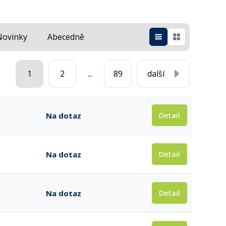
Novinky
Abecedně
1
2
...
89
další
Detail
Na dotaz
Detail
Na dotaz
Detail
Na dotaz