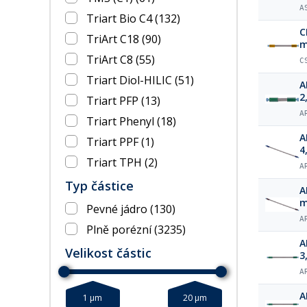
A
Triart Bio C4
(132)
C
TriArt C18
(90)
m
TriArt C8
(55)
C
Triart Diol-HILIC
(51)
A
2
Triart PFP
(13)
A
Triart Phenyl
(18)
A
Triart PPF
(1)
4
Triart TPH
(2)
A
Typ částice
A
Pevné jádro
(130)
A
Plně porézní
(3235)
A
Velikost částic
3
A
A
1 µm
20 µm