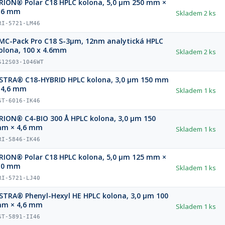
RION® Polar C18 HPLC kolona, 5,0 µm 250 mm ×
,6 mm
Skladem
2 ks
RI-5721-LM46
MC-Pack Pro C18 S-3µm, 12nm analytická HPLC
olona, 100 x 4.6mm
Skladem
2 ks
S12S03-1046WT
STRA® C18-HYBRID HPLC kolona, 3,0 µm 150 mm
 4,6 mm
Skladem
1 ks
ST-6016-IK46
RION® C4-BIO 300 Å HPLC kolona, 3,0 µm 150
m × 4,6 mm
Skladem
1 ks
RI-5846-IK46
RION® Polar C18 HPLC kolona, 5,0 µm 125 mm ×
,0 mm
Skladem
1 ks
RI-5721-LJ40
STRA® Phenyl-Hexyl HE HPLC kolona, 3,0 µm 100
m × 4,6 mm
Skladem
1 ks
ST-5891-II46