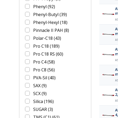
Phenyl
(92)
A
Phenyl-Butyl
(39)
A
Phenyl-Hexyl
(18)
A
Pinnacle II PAH
(8)
Polar-C18
(43)
A
Pro C18
(189)
A
Pro C18 RS
(60)
A
Pro C4
(58)
Pro C8
(56)
A
PVA-Sil
(40)
A
SAX
(9)
A
SCX
(9)
2
Silica
(196)
A
SUGAR
(3)
A
4
TMS (C1)
(61)