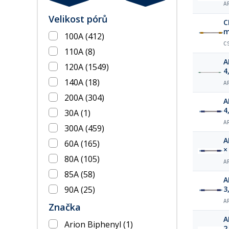
A
Velikost pórů
C
m
100A
(412)
C
110A
(8)
A
120A
(1549)
4
140A
(18)
A
200A
(304)
A
4
30A
(1)
A
300A
(459)
A
60A
(165)
×
80A
(105)
A
85A
(58)
A
90A
(25)
3
A
Značka
A
Arion Biphenyl
(1)
2