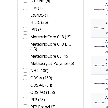
Diol-NP
(4)
A
DM
(12)
3
EtG/EtS
(1)
A
HILIC
(56)
A
IBD
(3)
A
Meteoric Core C18
(15)
A
Meteoric Core C18 BIO
4
(15)
A
Meteoric Core C8
(15)
A
Methacrylat-Polymer
(6)
2
NH2
(100)
A
ODS-A
(169)
A
2
ODS-AL
(34)
A
ODS-AQ
(128)
A
PFP
(28)
4
PFP Propyl
(3)
A