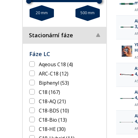
A
20 mm
500 mm
A
3
Stacionární fáze
A
Y
Fáze LC
A
Aqeous C18
(4)
A
ARC-C18
(12)
4
A
Biphenyl
(53)
C18
(167)
A
4
C18-AQ
(21)
A
C18-BDS
(10)
A
C18-Bio
(13)
4
C18-HE
(30)
A