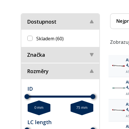
Nejpr
Dostupnost
Skladem
(60)
Zobrazuj
Značka
A
4
Rozměry
A
A
4
ID
A
A
0 mm
75 mm
4
A
LC length
A