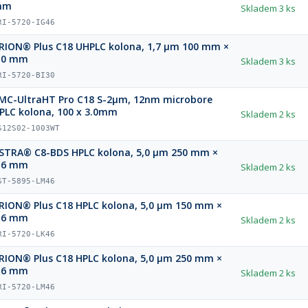
mm
Skladem
3 ks
RI-5720-IG46
RION® Plus C18 UHPLC kolona, 1,7 µm 100 mm ×
,0 mm
Skladem
3 ks
RI-5720-BI30
MC-UltraHT Pro C18 S-2µm, 12nm microbore
HPLC kolona, 100 x 3.0mm
Skladem
2 ks
S12S02-1003WT
STRA® C8-BDS HPLC kolona, 5,0 µm 250 mm ×
,6 mm
Skladem
2 ks
ST-5895-LM46
RION® Plus C18 HPLC kolona, 5,0 µm 150 mm ×
,6 mm
Skladem
2 ks
RI-5720-LK46
RION® Plus C18 HPLC kolona, 5,0 µm 250 mm ×
,6 mm
Skladem
2 ks
RI-5720-LM46