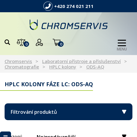
+420 274 021 211
0
0
MENU
Chromservis
Laboratorní přístroje a příslušenství
Chromatografie
HPLC kolony
ODS-AQ
HPLC KOLONY FÁZE LC: ODS-AQ
Filtrování produktů
Řazení: