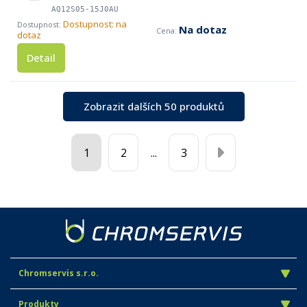
AQ12S05-15J0AU
Dostupnost: na
Na dotaz
dotaz
Detail
Zobrazit dalších 50 produktů
1
2
...
3
Chromservis s.r.o.
Produkty