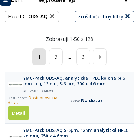
Nejprodávanější
Fáze LC:
ODS-AQ
zrušit všechny filtry
Zobrazuji 1-50 z 128
1
2
...
3
YMC-Pack ODS-AQ, analytická HPLC kolona (4.6
mm i.d.), 12 nm, S-3 µm, 300 x 4.6 mm
AQ12S03-3046WT
Dostupnost: na
Na dotaz
dotaz
Detail
YMC-Pack ODS-AQ S-5µm, 12nm analytická HPLC
kolona, 250 x 4.6mm