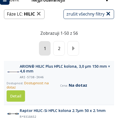
Nejprodávanější
Fáze LC:
HILIC
zrušit všechny filtry
Zobrazuji 1-50 z 56
1
2
ARION® HILIC Plus HPLC kolona, 3,0 µm 150 mm ×
4,6 mm
ARI-5738-IK46
Dostupnost: na
Na dotaz
dotaz
Detail
Raptor HILIC-Si HPLC kolona 2.7µm 50 x 2.1mm
R*9310A52