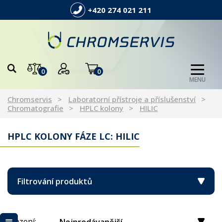
+420 274 021 211
0
0
MENU
Chromservis
Laboratorní přístroje a příslušenství
Chromatografie
HPLC kolony
HILIC
HPLC KOLONY FÁZE LC: HILIC
Filtrování produktů
Řazení: