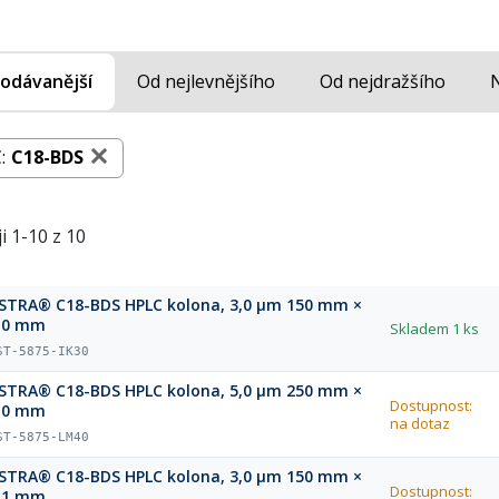
odávanější
Od nejlevnějšího
Od nejdražšího
:
C18-BDS
i 1-10 z 10
STRA® C18-BDS HPLC kolona, 3,0 µm 150 mm ×
,0 mm
Skladem
1 ks
ST-5875-IK30
STRA® C18-BDS HPLC kolona, 5,0 µm 250 mm ×
Dostupnost:
,0 mm
na dotaz
ST-5875-LM40
STRA® C18-BDS HPLC kolona, 3,0 µm 150 mm ×
Dostupnost:
,1 mm