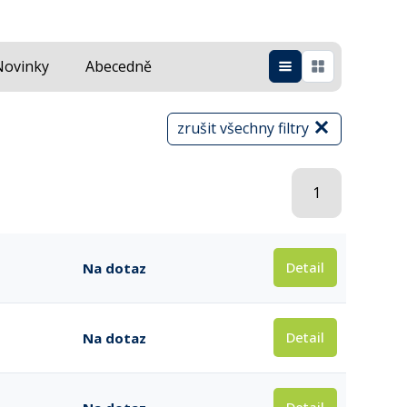
Novinky
Abecedně
zrušit všechny filtry
1
Detail
Na dotaz
Detail
Na dotaz