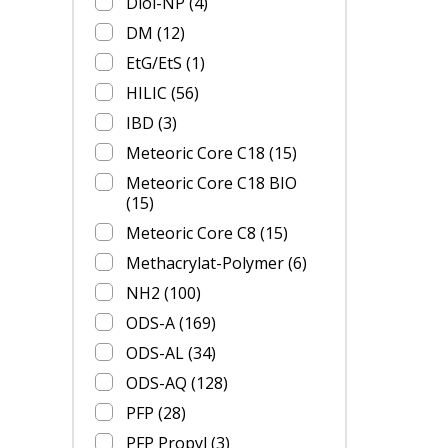
Diol-NP
(4)
DM
(12)
EtG/EtS
(1)
HILIC
(56)
IBD
(3)
Meteoric Core C18
(15)
Meteoric Core C18 BIO
(15)
Meteoric Core C8
(15)
Methacrylat-Polymer
(6)
NH2
(100)
ODS-A
(169)
ODS-AL
(34)
ODS-AQ
(128)
PFP
(28)
PFP Propyl
(3)