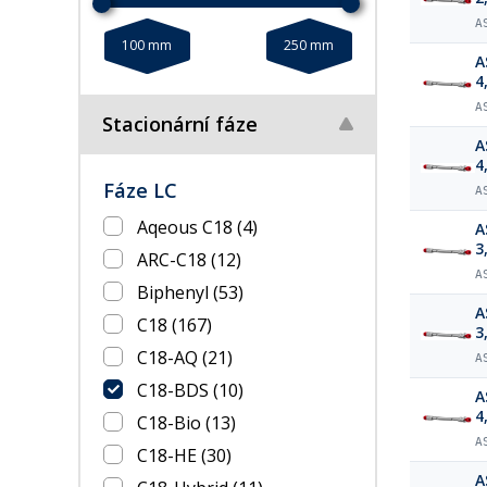
A
100 mm
250 mm
A
4
A
Stacionární fáze
A
4
Fáze LC
A
Aqeous C18
(4)
A
3
ARC-C18
(12)
A
Biphenyl
(53)
A
C18
(167)
3
C18-AQ
(21)
A
C18-BDS
(10)
A
4
C18-Bio
(13)
A
C18-HE
(30)
A