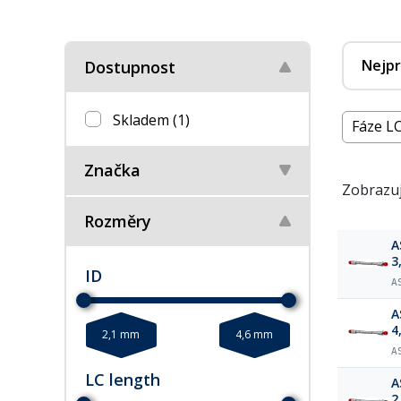
Nejpr
Dostupnost
Skladem
(1)
Fáze LC
Značka
Zobrazuj
Rozměry
A
3
ID
A
A
4
2,1 mm
4,6 mm
A
LC length
A
2