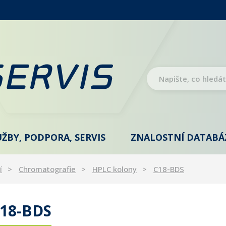
UŽBY, PODPORA, SERVIS
ZNALOSTNÍ DATABÁ
í
Chromatografie
HPLC kolony
C18-BDS
18-BDS