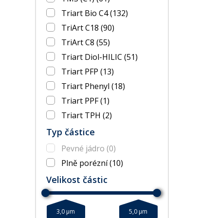
Triart Bio C4
(132)
TriArt C18
(90)
TriArt C8
(55)
Triart Diol-HILIC
(51)
Triart PFP
(13)
Triart Phenyl
(18)
Triart PPF
(1)
Triart TPH
(2)
Typ částice
Pevné jádro
(0)
Plně porézní
(10)
Velikost částic
3,0 µm
5,0 µm