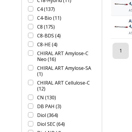
C18-Hybrid
(11)
4
C4
(137)
A
C4-Bio
(11)
A
4
C8
(175)
A
C8-BDS
(4)
C8-HE
(4)
1
CHIRAL ART Amylose-C
Neo
(16)
CHIRAL ART Amylose-SA
(1)
CHIRAL ART Cellulose-C
(12)
CN
(130)
DB PAH
(3)
Diol
(364)
Diol SEC
(64)