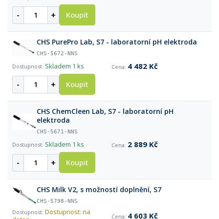
-
+
Koupit
CHS PurePro Lab, S7 - laboratorní pH elektroda
CHS-5672-NNS
4 482 Kč
Skladem
1 ks
-
+
Koupit
CHS ChemCleen Lab, S7 - laboratorní pH
elektroda
CHS-5671-NNS
2 889 Kč
Skladem
1 ks
-
+
Koupit
CHS Milk V2, s možností doplnění, S7
CHS-5798-NNS
Dostupnost: na
4 603 Kč