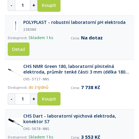
-
+
Koupit
POLYPLAST - robustní laboratorní pH elektroda
238380
Na dotaz
Skladem
1 ks
Detail
CHS NMR Green 180, laboratorní plnitelná
elektroda, průměr tenké části 3 mm (délka 180
mm), S7 konektor
CHS-5717-NNS
7 738 Kč
do 3 týdnů
-
+
Koupit
CHS Dart - laboratorní vpichová elektroda,
konektor S7
CHS-5678-NNS
3 553 Kč
Skladem
1 ks