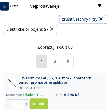
Řazení:
Nejprodávanější
zrušit všechny filtry
Elektrické připojení:
S7
Zobrazuji 1-50 z 68
1
2
CHS FermPro LAB, S7, 120 mm - laboratorní
senzor pro náročné aplikace
CHS-5594-A0S7
6 396 Kč
Skladem
1 ks
-
+
Koupit