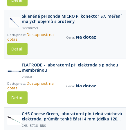
Detail
Skleněná pH sonda MICRO P, konektor S7, měření
malých objemů s proteiny
32200253
Dostupnost: na
Na dotaz
dotaz
Detail
FLATRODE - laboratorní pH elektroda s plochou
membránou
238401
Dostupnost: na
Na dotaz
dotaz
Detail
CHS Cheese Green, laboratorní plnitelná vpichová
elektroda, průměr tenké části 4 mm (délka 120
mm), konektor S7
CHS-5718-NNS