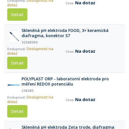
Dostupnost: na
Na dotaz
dotaz
Detail
Skleněná pH elektroda FOOD, 3× keramická
diafragma, konektor S7
32200393
Dostupnost: na
Na dotaz
dotaz
Detail
POLYPLAST ORP - laboratorní elektroda pro
měření REDOX potenciálu
238385
Dostupnost: na
Na dotaz
dotaz
Detail
Skleněná pH elektroda Zeta trode, diafragma