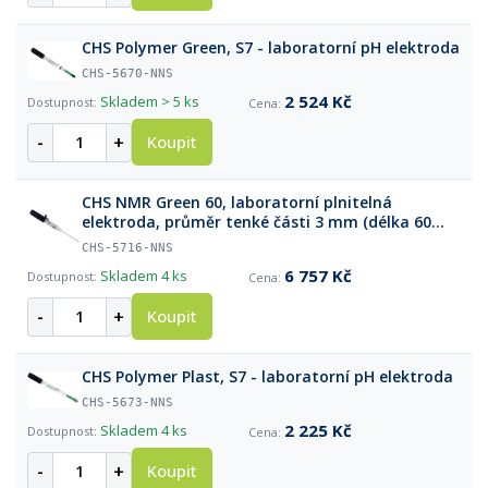
CHS Polymer Green, S7 - laboratorní pH elektroda
CHS-5670-NNS
2 524 Kč
Skladem
> 5 ks
-
+
Koupit
CHS NMR Green 60, laboratorní plnitelná
elektroda, průměr tenké části 3 mm (délka 60
mm), S7 konektor
CHS-5716-NNS
6 757 Kč
Skladem
4 ks
-
+
Koupit
CHS Polymer Plast, S7 - laboratorní pH elektroda
CHS-5673-NNS
2 225 Kč
Skladem
4 ks
-
+
Koupit