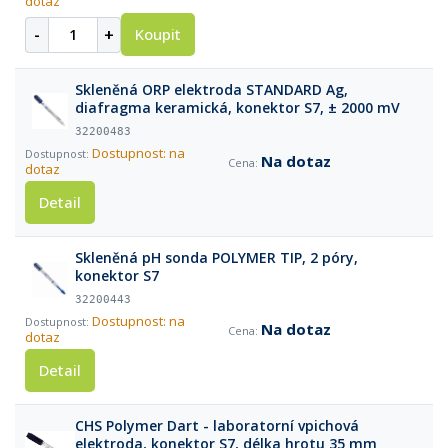
dotaz
-
+
Koupit
Skleněná ORP elektroda STANDARD Ag,
diafragma keramická, konektor S7, ± 2000 mV
32200483
Dostupnost: na
Na dotaz
dotaz
Detail
Skleněná pH sonda POLYMER TIP, 2 póry,
konektor S7
32200443
Dostupnost: na
Na dotaz
dotaz
Detail
CHS Polymer Dart - laboratorní vpichová
elektroda, konektor S7, délka hrotu 35 mm