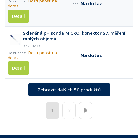
Dostupnost: na
Na dotaz
dotaz
Detail
Skleněná pH sonda MICRO, konektor S7, měření
malých objemů
32200213
Dostupnost: na
Na dotaz
dotaz
Detail
Zobrazit dalších 50 produktů
1
2