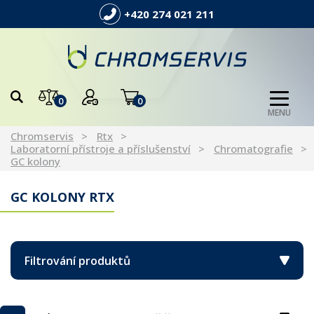
+420 274 021 211
0
0
MENU
Chromservis
Rtx
Laboratorní přístroje a příslušenství
Chromatografie
GC kolony
GC KOLONY RTX
Filtrování produktů