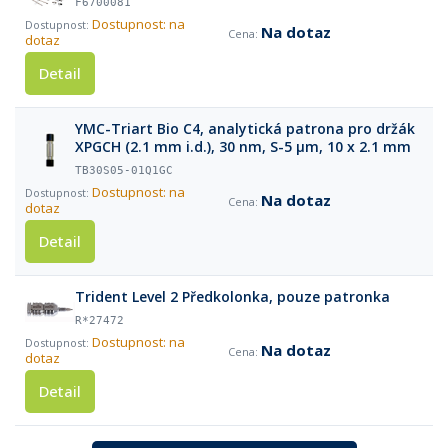
F6700081
Dostupnost: na
Na dotaz
dotaz
Detail
YMC-Triart Bio C4, analytická patrona pro držák
XPGCH (2.1 mm i.d.), 30 nm, S-5 µm, 10 x 2.1 mm
TB30S05-01Q1GC
Dostupnost: na
Na dotaz
dotaz
Detail
Trident Level 2 Předkolonka, pouze patronka
R*27472
Dostupnost: na
Na dotaz
dotaz
Detail