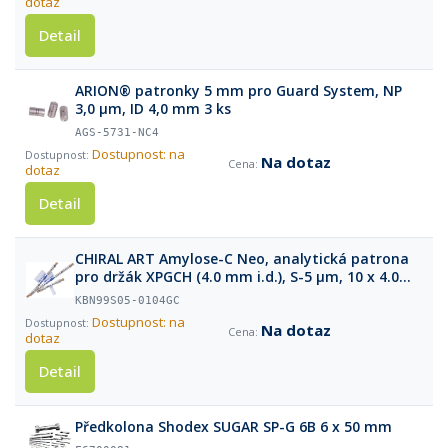
dotaz
Detail
ARION® patronky 5 mm pro Guard System, NP
3,0 µm, ID 4,0 mm 3 ks
AGS-5731-NC4
Dostupnost: na
Na dotaz
dotaz
Detail
CHIRAL ART Amylose-C Neo, analytická patrona
pro držák XPGCH (4.0 mm i.d.), S-5 µm, 10 x 4.0
mm
KBN99S05-0104GC
Dostupnost: na
Na dotaz
dotaz
Detail
Předkolona Shodex SUGAR SP-G 6B 6 x 50 mm