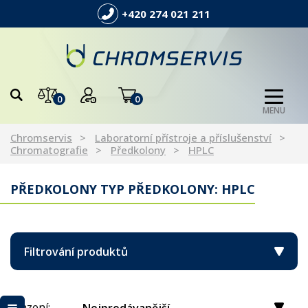
+420 274 021 211
0
0
MENU
Chromservis
Laboratorní přístroje a příslušenství
Chromatografie
Předkolony
HPLC
PŘEDKOLONY TYP PŘEDKOLONY: HPLC
Filtrování produktů
Řazení: