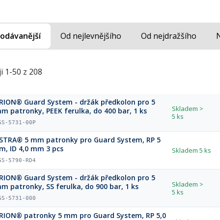
odávanější
Od nejlevnějšího
Od nejdražšího
i 1-50 z 208
Guard System - držák předkolon pro 5
Skladem
>
m patronky, PEEK ferulka, do 400 bar, 1 ks
5 ks
GS-5731-00P
STRA® 5 mm patronky pro Guard System, RP 5
m, ID 4,0 mm 3 pcs
Skladem
5 ks
GS-5790-RD4
Guard System - držák předkolon pro 5
Skladem
>
m patronky, SS ferulka, do 900 bar, 1 ks
5 ks
GS-5731-000
RION® patronky 5 mm pro Guard System, RP 5,0