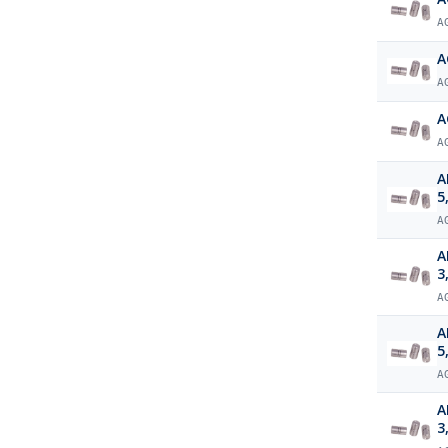
A
A
A
A
A
A
5
A
A
3
A
A
5
A
A
3