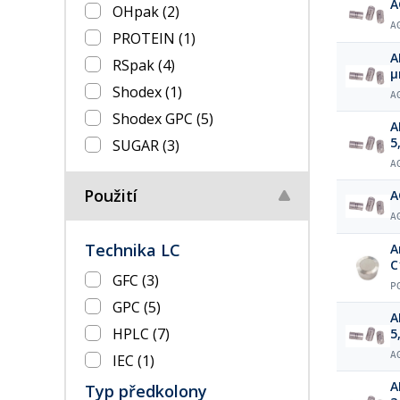
A
OHpak
(2)
A
PROTEIN
(1)
A
RSpak
(4)
µ
Shodex
(1)
A
Shodex GPC
(5)
ARION® 
5
SUGAR
(3)
A
Použití
A
A
Technika LC
A
C
GFC
(3)
P
GPC
(5)
ARION® p
HPLC
(7)
5
A
IEC
(1)
ARION® p
Typ předkolony