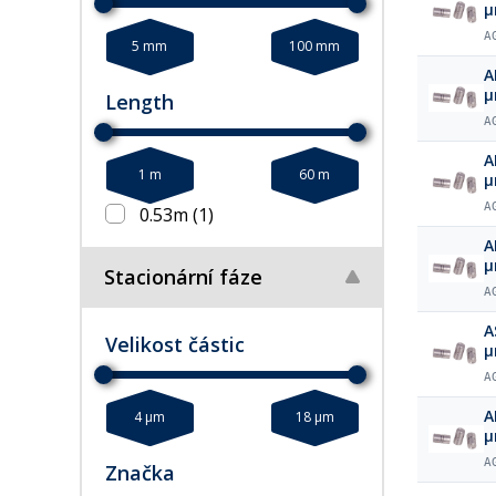
µ
A
5 mm
100 mm
ARION® p
µ
Length
A
ARION® p
1 m
60 m
µ
A
0.53m
(1)
ARION® p
µ
Stacionární fáze
A
A
Velikost částic
µ
A
ARION® p
4 µm
18 µm
µ
A
Značka