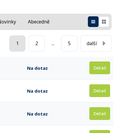
Novinky
Abecedně
1
2
...
5
další
Detail
Na dotaz
Detail
Na dotaz
Detail
Na dotaz