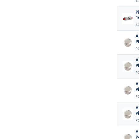
A
P
1
A
A
P
P
A
P
P
A
P
P
A
P
P
A
P