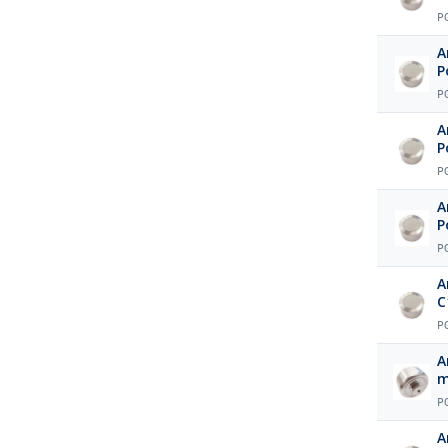
P
A
P
P
A
P
P
A
P
P
A
C
P
A
P
A