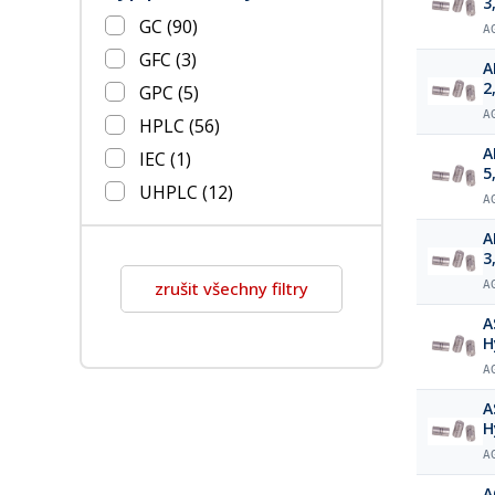
3
GC
(90)
A
GFC
(3)
ARION® p
2
GPC
(5)
A
HPLC
(56)
ARION® p
IEC
(1)
5
UHPLC
(12)
A
ARION® p
3
zrušit všechny filtry
A
A
H
A
A
H
A
A