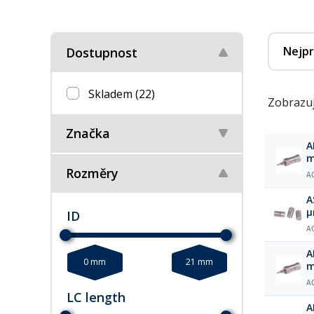
Nejpr
Dostupnost
Skladem
(22)
Zobrazuj
Značka
ARION® 
m
Rozměry
A
A
µ
ID
A
ARION® 
0 mm
21 mm
m
A
LC length
A