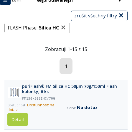
Nejprodávanější
zrušit všechny filtry
FLASH Phase:
Silica HC
Zobrazuji 1-15 z 15
1
puriFlash® FM Silica HC 50µm 70g/150ml Flash
kolonky, 6 ks
FM150-50SIHC/70G
Dostupnost: na
Na dotaz
dotaz
Detail