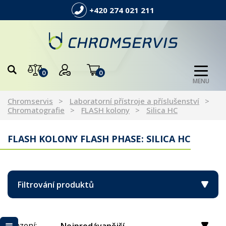
+420 274 021 211
0
0
MENU
Chromservis
Laboratorní přístroje a příslušenství
Chromatografie
FLASH kolony
Silica HC
FLASH KOLONY FLASH PHASE: SILICA HC
Filtrování produktů
Řazení: