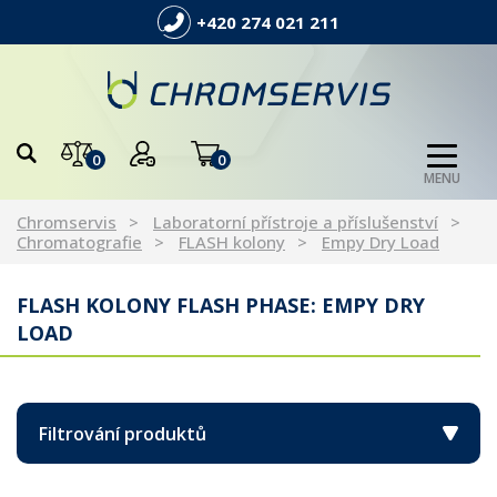
+420 274 021 211
0
0
MENU
Chromservis
Laboratorní přístroje a příslušenství
Chromatografie
FLASH kolony
Empy Dry Load
FLASH KOLONY FLASH PHASE: EMPY DRY
LOAD
Filtrování produktů