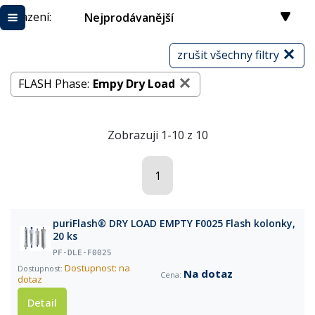
Řazení:
Nejprodávanější
zrušit všechny filtry
FLASH Phase:
Empy Dry Load
Zobrazuji 1-10 z 10
1
puriFlash® DRY LOAD EMPTY F0025 Flash kolonky,
20 ks
PF-DLE-F0025
Dostupnost: na
Na dotaz
dotaz
Detail