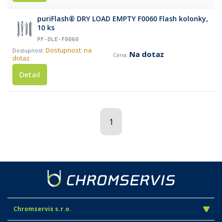
puriFlash® DRY LOAD EMPTY F0060 Flash kolonky,
10 ks
PF-DLE-F0060
Dostupnost: na
Na dotaz
dotaz
Detail
1
Chromservis s.r.o.