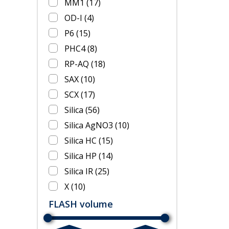
MM1
(17)
OD-I
(4)
P6
(15)
PHC4
(8)
RP-AQ
(18)
SAX
(10)
SCX
(17)
Silica
(56)
Silica AgNO3
(10)
Silica HC
(15)
Silica HP
(14)
Silica IR
(25)
X
(10)
FLASH volume