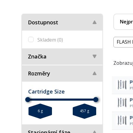
Nejpr
Dostupnost
Skladem
(0)
FLASH 
Značka
Zobrazuj
Rozměry
p
P
Cartridge Size
p
P
6 g
457 g
p
P
Stacionární fáze