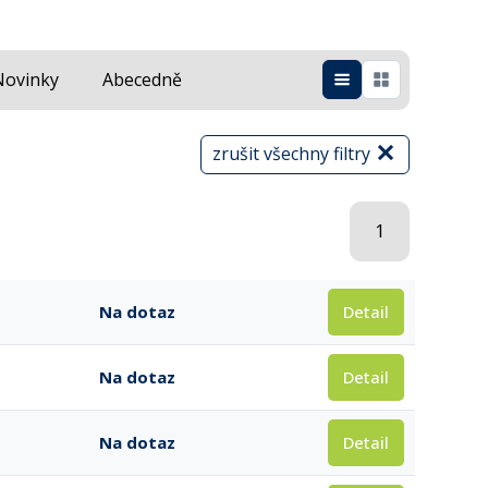
Novinky
Abecedně
zrušit všechny filtry
1
Detail
Na dotaz
Detail
Na dotaz
Detail
Na dotaz