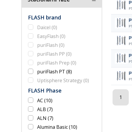
p
P
FLASH brand
p
Daicel
(0)
P
EasyFlash
(0)
p
puriFlash
(0)
P
puriFlash PP
(0)
p
puriFlash Prep
(0)
P
puriFlash PT
(8)
p
Uptisphere Strategy
(0)
P
FLASH Phase
1
AC
(10)
ALB
(7)
ALN
(7)
Alumina Basic
(10)