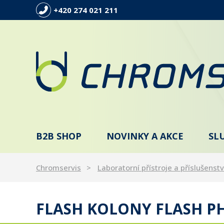
+420 274 021 211
B2B SHOP
NOVINKY A AKCE
SL
Chromservis
Laboratorní přístroje a příslušenstv
FLASH KOLONY FLASH PH