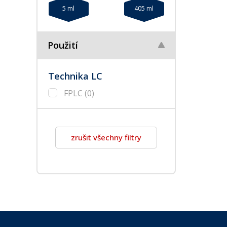
5 ml
405 ml
Použití
Technika LC
FPLC
(0)
zrušit všechny filtry