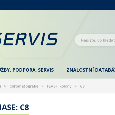
UŽBY, PODPORA, SERVIS
ZNALOSTNÍ DATABÁ
í
Chromatografie
FLASH kolony
C8
ASE: C8