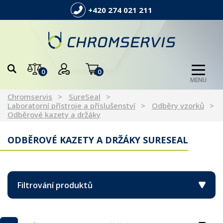
+420 274 021 211
0
0
MENU
Chromservis
SureSeal
Laboratorní přístroje a příslušenství
Odběry vzorků
Odběrové kazety a držáky
ODBĚROVÉ KAZETY A DRŽÁKY SURESEAL
Filtrování produktů