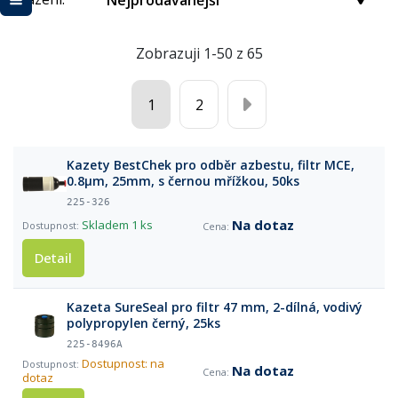
Nejprodávanější
Zobrazuji 1-50 z 65
1
2
Kazety BestChek pro odběr azbestu, filtr MCE,
0.8µm, 25mm, s černou mřížkou, 50ks
225-326
Na dotaz
Skladem
1 ks
Detail
Kazeta SureSeal pro filtr 47 mm, 2-dílná, vodivý
polypropylen černý, 25ks
225-8496A
Dostupnost: na
Na dotaz
dotaz