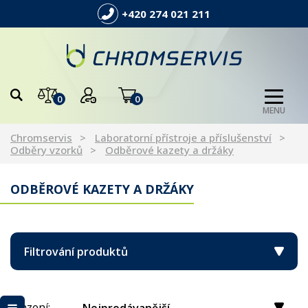
+420 274 021 211
0
0
MENU
Chromservis
Laboratorní přístroje a příslušenství
Odběry vzorků
Odběrové kazety a držáky
ODBĚROVÉ KAZETY A DRŽÁKY
Filtrování produktů
Řazení: