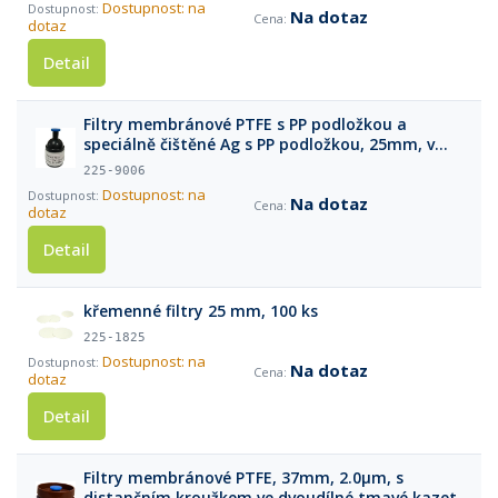
Dostupnost: na
Na dotaz
dotaz
Detail
Filtry membránové PTFE s PP podložkou a
speciálně čištěné Ag s PP podložkou, 25mm, v
třídílné tmavé kazetě, 5ks
225-9006
Dostupnost: na
Na dotaz
dotaz
Detail
křemenné filtry 25 mm, 100 ks
225-1825
Dostupnost: na
Na dotaz
dotaz
Detail
Filtry membránové PTFE, 37mm, 2.0µm, s
distančním kroužkem ve dvoudílné tmavé kazetě,