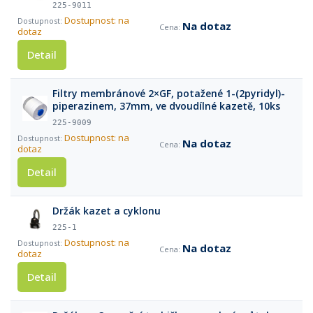
nejsou v kazetě, 5 ks
225-9011
Dostupnost: na
Na dotaz
dotaz
Detail
Filtry membránové 2×GF, potažené 1-(2pyridyl)-
piperazinem, 37mm, ve dvoudílné kazetě, 10ks
225-9009
Dostupnost: na
Na dotaz
dotaz
Detail
Držák kazet a cyklonu
225-1
Dostupnost: na
Na dotaz
dotaz
Detail