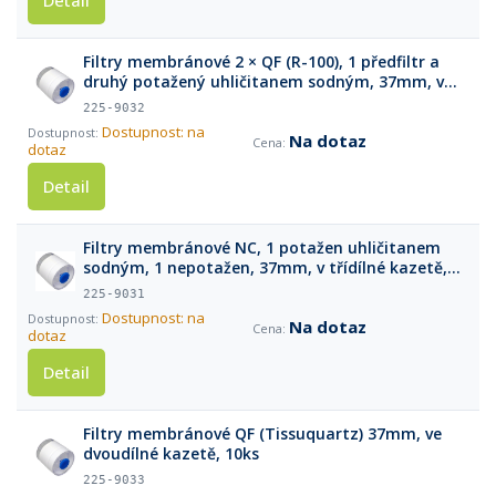
Detail
Filtry membránové 2 × QF (R-100), 1 předfiltr a
druhý potažený uhličitanem sodným, 37mm, v
třídílné kazetě, 10ks
225-9032
Dostupnost: na
Na dotaz
dotaz
Detail
Filtry membránové NC, 1 potažen uhličitanem
sodným, 1 nepotažen, 37mm, v třídílné kazetě,
10ks
225-9031
Dostupnost: na
Na dotaz
dotaz
Detail
Filtry membránové QF (Tissuquartz) 37mm, ve
dvoudílné kazetě, 10ks
225-9033