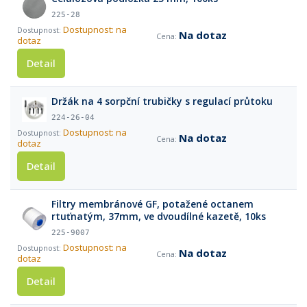
225-28
Dostupnost: na
Na dotaz
dotaz
Detail
Držák na 4 sorpční trubičky s regulací průtoku
224-26-04
Dostupnost: na
Na dotaz
dotaz
Detail
Filtry membránové GF, potažené octanem
rtuťnatým, 37mm, ve dvoudílné kazetě, 10ks
225-9007
Dostupnost: na
Na dotaz
dotaz
Detail