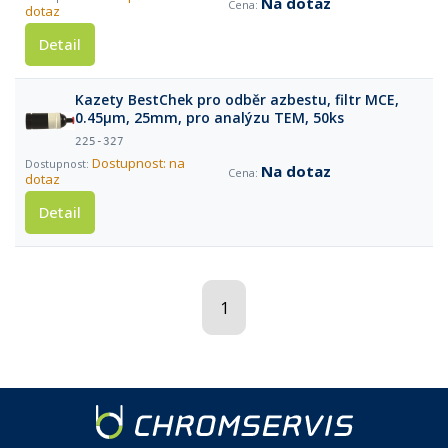
Na dotaz
dotaz
Detail
Kazety BestChek pro odběr azbestu, filtr MCE,
0.45µm, 25mm, pro analýzu TEM, 50ks
225-327
Dostupnost: na
Na dotaz
dotaz
Detail
1