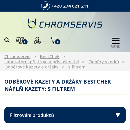
+420 274 021 211
0
0
MENU
Chromservis
BestChek
Laboratorní přístroje a příslušenství
Odběry vzorků
Odběrové kazety a držáky
s filtrem
ODBĚROVÉ KAZETY A DRŽÁKY BESTCHEK
NÁPLŇ KAZETY: S FILTREM
Filtrování produktů