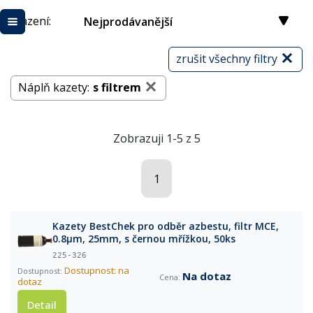
Řazení:
Nejprodávanější
zrušit všechny filtry
Náplň kazety:
s filtrem
Zobrazuji 1-5 z 5
1
Kazety BestChek pro odběr azbestu, filtr MCE,
0.8µm, 25mm, s černou mřížkou, 50ks
225-326
Dostupnost: na
Na dotaz
dotaz
Detail