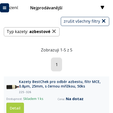
Řazení:
Nejprodávanější
zrušit všechny filtry
Typ kazety:
azbestové
Zobrazuji 1-5 z 5
1
Kazety BestChek pro odběr azbestu, filtr MCE,
0.8µm, 25mm, s černou mřížkou, 50ks
225-326
Na dotaz
Skladem
1 ks
Detail