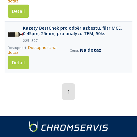
dotaz
Detail
Kazety BestChek pro odběr azbestu, filtr MCE,
0.45µm, 25mm, pro analýzu TEM, 50ks
225-327
Dostupnost: na
Na dotaz
dotaz
Detail
1