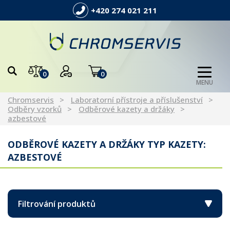
+420 274 021 211
0
0
MENU
Chromservis
Laboratorní přístroje a příslušenství
Odběry vzorků
Odběrové kazety a držáky
azbestové
ODBĚROVÉ KAZETY A DRŽÁKY TYP KAZETY:
AZBESTOVÉ
Filtrování produktů