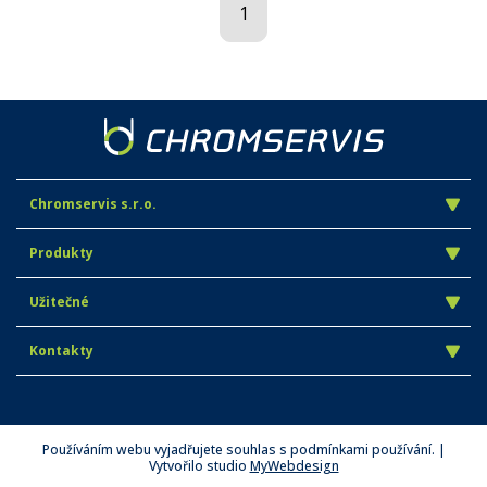
1
Chromservis s.r.o.
Produkty
Užitečné
Kontakty
Používáním webu vyjadřujete souhlas s podmínkami používání. |
Vytvořilo studio
MyWebdesign