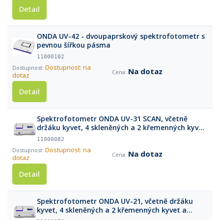
Detail
ONDA UV-42 - dvoupaprskový spektrofotometr s
pevnou šířkou pásma
11000102
Dostupnost: na
Na dotaz
dotaz
Detail
Spektrofotometr ONDA UV-31 SCAN, včetně
držáku kyvet, 4 skleněných a 2 křemenných kyvet
a kalibračního protokolu
11000082
Dostupnost: na
Na dotaz
dotaz
Detail
Spektrofotometr ONDA UV-21, včetně držáku
kyvet, 4 skleněných a 2 křemenných kyvet a
kalibračního protokolu