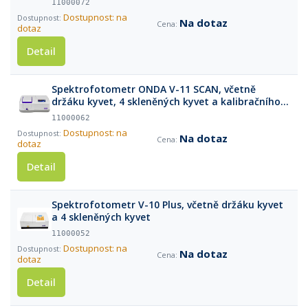
11000072
Dostupnost: na
Na dotaz
dotaz
Detail
Spektrofotometr ONDA V-11 SCAN, včetně
držáku kyvet, 4 skleněných kyvet a kalibračního
protokolu
11000062
Dostupnost: na
Na dotaz
dotaz
Detail
Spektrofotometr V-10 Plus, včetně držáku kyvet
a 4 skleněných kyvet
11000052
Dostupnost: na
Na dotaz
dotaz
Detail