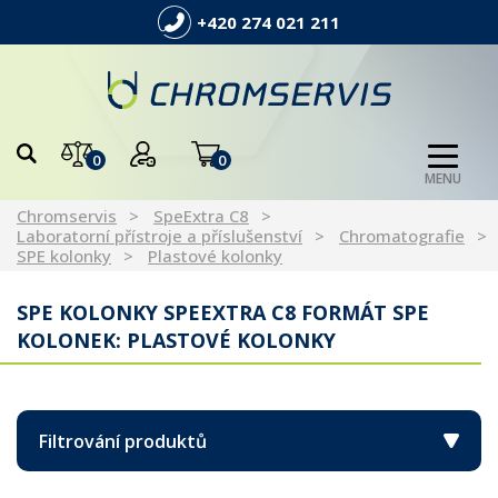
+420 274 021 211
0
0
MENU
Chromservis
SpeExtra C8
Laboratorní přístroje a příslušenství
Chromatografie
SPE kolonky
Plastové kolonky
SPE KOLONKY SPEEXTRA C8 FORMÁT SPE
KOLONEK: PLASTOVÉ KOLONKY
Filtrování produktů