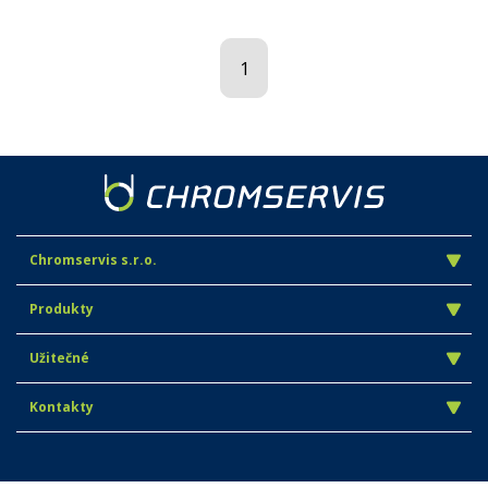
1
Chromservis s.r.o.
Produkty
Užitečné
Kontakty