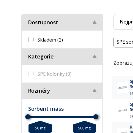
Nejpr
Dostupnost
Skladem
(2)
SPE so
Kategorie
Zobrazuj
SPE kolonky
(0)
S
3
Rozměry
S
S
Sorbent mass
5
S
K
50 mg
500 mg
3