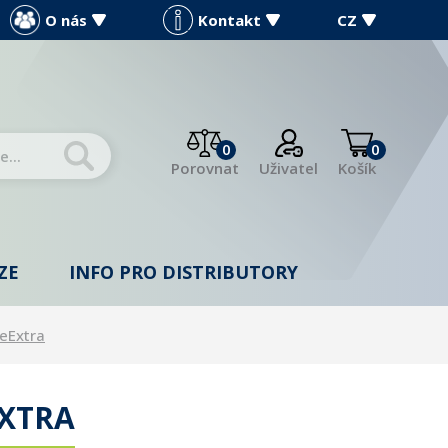
O nás
Kontakt
CZ
0
0
Porovnat
Uživatel
Košík
ZE
INFO PRO DISTRIBUTORY
eExtra
EXTRA