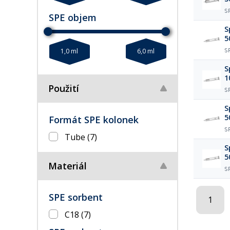
S
SPE objem
S
5
1,0 ml
6,0 ml
S
S
1
Použití
S
S
5
Formát SPE kolonek
S
Tube
(7)
S
5
Materiál
S
SPE sorbent
1
C18
(7)