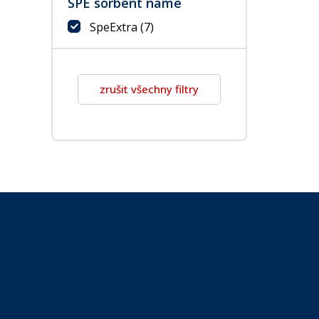
SPE sorbent name
SpeExtra
(7)
zrušit všechny filtry