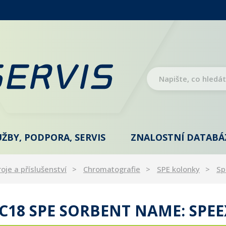
UŽBY, PODPORA, SERVIS
ZNALOSTNÍ DATABÁ
roje a příslušenství
Chromatografie
SPE kolonky
Sp
C18 SPE SORBENT NAME: SPE