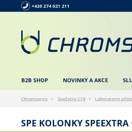
+420 274 021 211
B2B SHOP
NOVINKY A AKCE
SL
Chromservis
SpeExtra C18
Laboratorní příst
SPE KOLONKY SPEEXTRA 