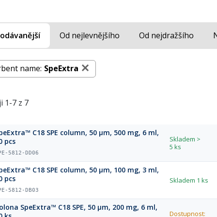
odávanější
Od nejlevnějšího
Od nejdražšího
rbent name:
SpeExtra
i 1-7 z 7
peExtra™ C18 SPE column, 50 µm, 500 mg, 6 ml,
Skladem
>
0 pcs
5 ks
PE-5812-DD06
peExtra™ C18 SPE column, 50 µm, 100 mg, 3 ml,
0 pcs
Skladem
1 ks
PE-5812-DB03
olona SpeExtra™ C18 SPE, 50 µm, 200 mg, 6 ml,
Dostupnost:
0 ks