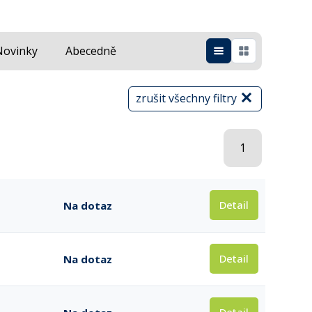
Novinky
Abecedně
zrušit všechny filtry
1
Detail
Na dotaz
Detail
Na dotaz