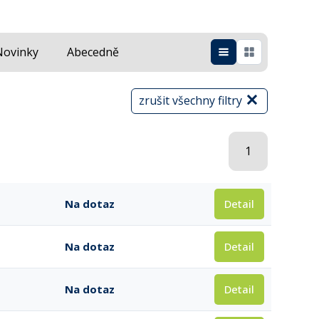
Novinky
Abecedně
zrušit všechny filtry
1
Detail
Na dotaz
Detail
Na dotaz
Detail
Na dotaz