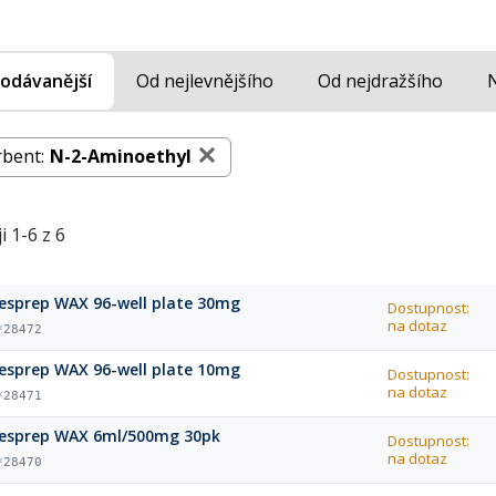
odávanější
Od nejlevnějšího
Od nejdražšího
rbent:
N-2-Aminoethyl
i 1-6 z 6
Resprep WAX 96-well plate 30mg
Dostupnost:
na dotaz
*28472
Resprep WAX 96-well plate 10mg
Dostupnost:
na dotaz
*28471
Resprep WAX 6ml/500mg 30pk
Dostupnost:
na dotaz
*28470