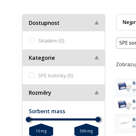
Nejpr
Dostupnost
Skladem
(0)
SPE so
Kategorie
Zobrazuj
SPE kolonky
(0)
R
Rozměry
R
Sorbent mass
R
10 mg
500 mg