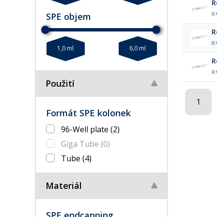
SPE objem
R
R
1,0 ml
6,0 ml
R
Použití
1
Formát SPE kolonek
96-Well plate
(2)
Giga Tube
(0)
Tube
(4)
Materiál
SPE endcapping