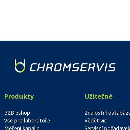
Produkty
Užitečné
B2B eshop
Znalostní databáz
Vše pro laboratoře
Vědět víc
Měření kapalin
Servisní požadave