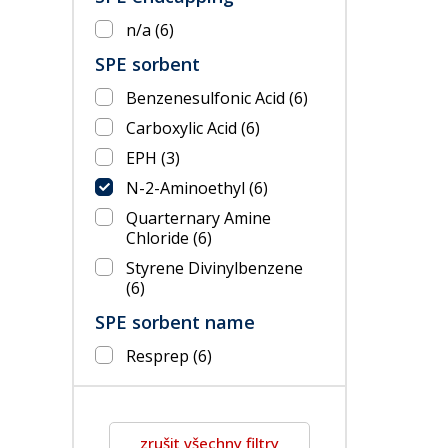
n/a
(6)
SPE sorbent
Benzenesulfonic Acid
(6)
Carboxylic Acid
(6)
EPH
(3)
N-2-Aminoethyl
(6)
Quarternary Amine
Chloride
(6)
Styrene Divinylbenzene
(6)
SPE sorbent name
Resprep
(6)
zrušit všechny filtry