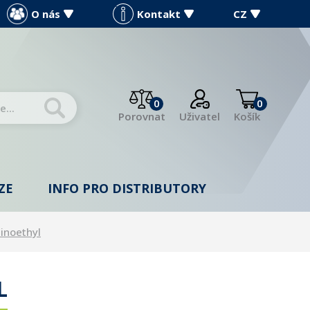
O nás
Kontakt
CZ
0
0
Porovnat
Uživatel
Košík
ZE
INFO PRO DISTRIBUTORY
inoethyl
L