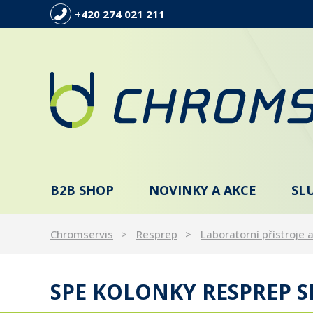
+420 274 021 211
B2B SHOP
NOVINKY A AKCE
SL
Chromservis
Resprep
Laboratorní přístroje a
SPE KOLONKY RESPREP S