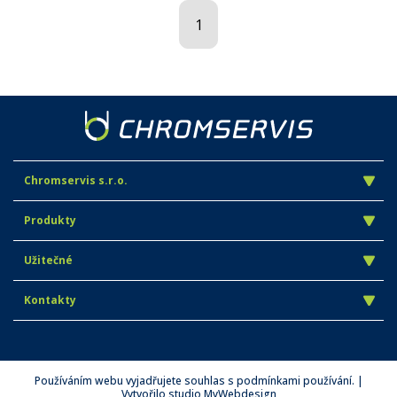
1
Chromservis s.r.o.
Produkty
Užitečné
Kontakty
Používáním webu vyjadřujete souhlas s podmínkami používání. |
Vytvořilo studio
MyWebdesign