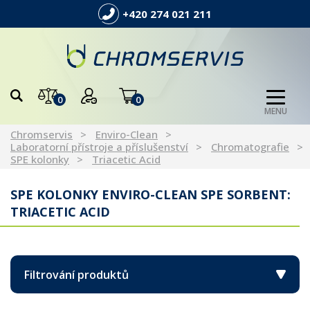
+420 274 021 211
0
0
MENU
Chromservis
Enviro-Clean
Laboratorní přístroje a příslušenství
Chromatografie
SPE kolonky
Triacetic Acid
SPE KOLONKY ENVIRO-CLEAN SPE SORBENT:
TRIACETIC ACID
Filtrování produktů