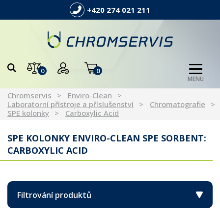
+420 274 021 211
0
0
MENU
Chromservis
Enviro-Clean
Laboratorní přístroje a příslušenství
Chromatografie
SPE kolonky
Carboxylic Acid
SPE KOLONKY ENVIRO-CLEAN SPE SORBENT:
CARBOXYLIC ACID
Filtrování produktů