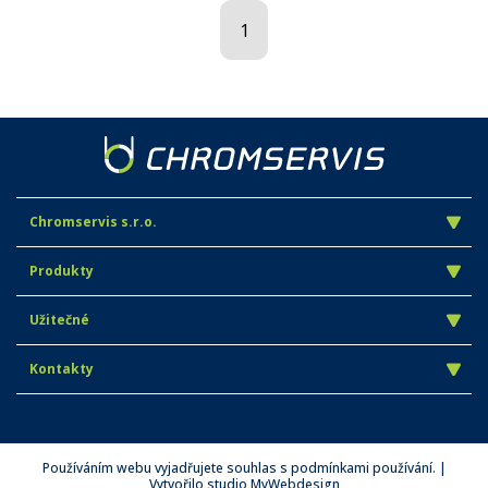
1
Chromservis s.r.o.
Produkty
Užitečné
Kontakty
Používáním webu vyjadřujete souhlas s podmínkami používání. |
Vytvořilo studio
MyWebdesign