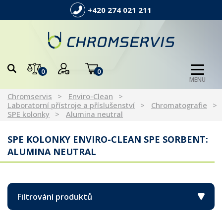
+420 274 021 211
0
0
MENU
Chromservis
Enviro-Clean
Laboratorní přístroje a příslušenství
Chromatografie
SPE kolonky
Alumina neutral
SPE KOLONKY ENVIRO-CLEAN SPE SORBENT:
ALUMINA NEUTRAL
Filtrování produktů