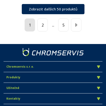
Zobrazit dalších 50 produktů
1
2
...
5
Chromservis s.r.o.
Produkty
Užitečné
Kontakty