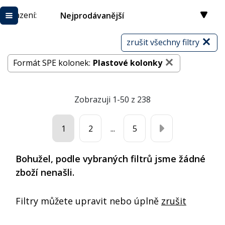
Řazení:
Nejprodávanější
zrušit všechny filtry
Formát SPE kolonek:
Plastové kolonky
Zobrazuji 1-50 z 238
1
2
...
5
Bohužel, podle vybraných filtrů jsme žádné
zboží nenašli.
Filtry můžete upravit nebo úplně
zrušit