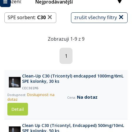
Řazení:
Nejprodávanější
SPE sorbent:
C30
zrušit všechny filtry
Zobrazuji 1-9 z 9
1
Clean-Up C30 (Tricontyl) endcapped 1000mg/6mL
SPE kolonky, 30 ks
CEC301M6
Dostupnost: na
Na dotaz
dotaz
Detail
Clean Up C30 (Tricontyl, Endcapped) 500mg/10mL
SPE kolonky, 50 ks