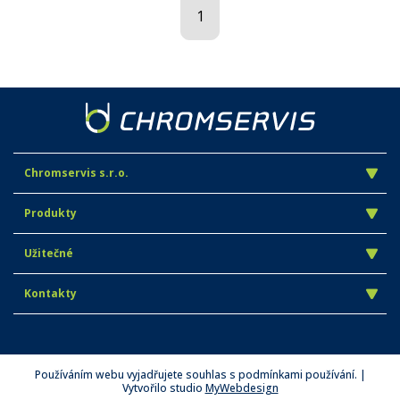
1
Chromservis s.r.o.
Produkty
Užitečné
Kontakty
Používáním webu vyjadřujete souhlas s podmínkami používání. |
Vytvořilo studio
MyWebdesign