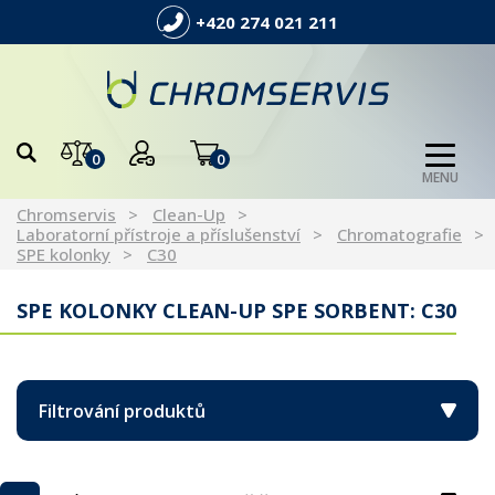
+420 274 021 211
0
0
MENU
Chromservis
Clean-Up
Laboratorní přístroje a příslušenství
Chromatografie
SPE kolonky
C30
SPE KOLONKY CLEAN-UP SPE SORBENT: C30
Filtrování produktů