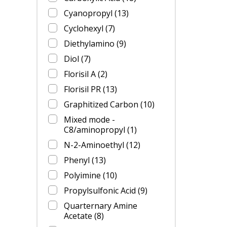
Cyanopropyl
(13)
Cyclohexyl
(7)
Diethylamino
(9)
Diol
(7)
Florisil A
(2)
Florisil PR
(13)
Graphitized Carbon
(10)
Mixed mode -
C8/aminopropyl
(1)
N-2-Aminoethyl
(12)
Phenyl
(13)
Polyimine
(10)
Propylsulfonic Acid
(9)
Quarternary Amine
Acetate
(8)