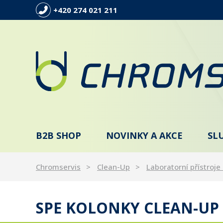
+420 274 021 211
B2B SHOP
NOVINKY A AKCE
SL
Chromservis
Clean-Up
Laboratorní přístroje 
SPE KOLONKY CLEAN-UP