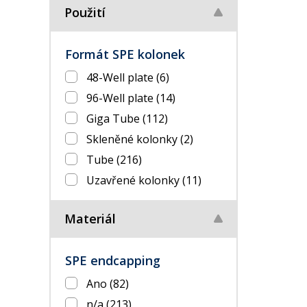
Použití
Formát SPE kolonek
48-Well plate
(6)
96-Well plate
(14)
Giga Tube
(112)
Skleněné kolonky
(2)
Tube
(216)
Uzavřené kolonky
(11)
Materiál
SPE endcapping
Ano
(82)
n/a
(213)