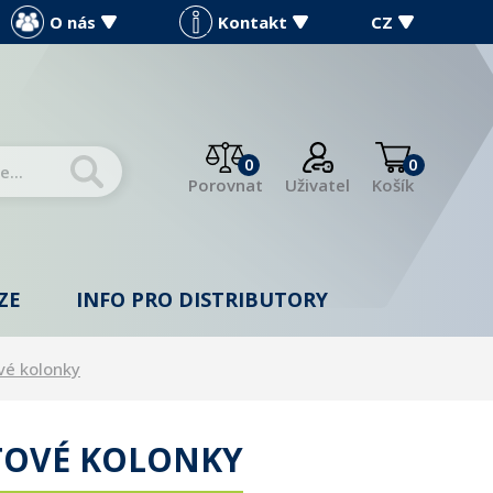
O nás
Kontakt
CZ
0
0
Porovnat
Uživatel
Košík
ZE
INFO PRO DISTRIBUTORY
vé kolonky
STOVÉ KOLONKY