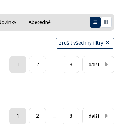
Novinky
Abecedně
zrušit všechny filtry
1
2
...
8
další
1
2
...
8
další