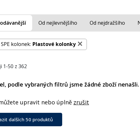
odávanější
Od nejlevnějšího
Od nejdražšího
 SPE kolonek:
Plastové kolonky
i 1-50 z 362
l, podle vybraných filtrů jsme žádné zboží nenašli.
 můžete upravit nebo úplně
zrušit
azit dalších 50 produktů