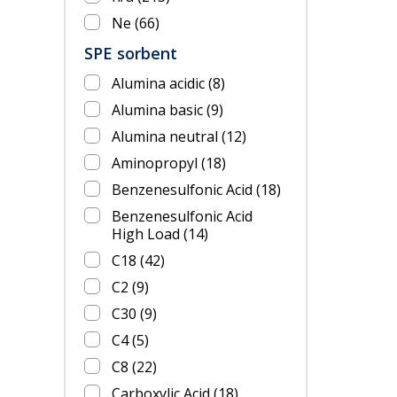
Ne
(66)
SPE sorbent
Alumina acidic
(8)
Alumina basic
(9)
Alumina neutral
(12)
Aminopropyl
(18)
Benzenesulfonic Acid
(18)
Benzenesulfonic Acid
High Load
(14)
C18
(42)
C2
(9)
C30
(9)
C4
(5)
C8
(22)
Carboxylic Acid
(18)