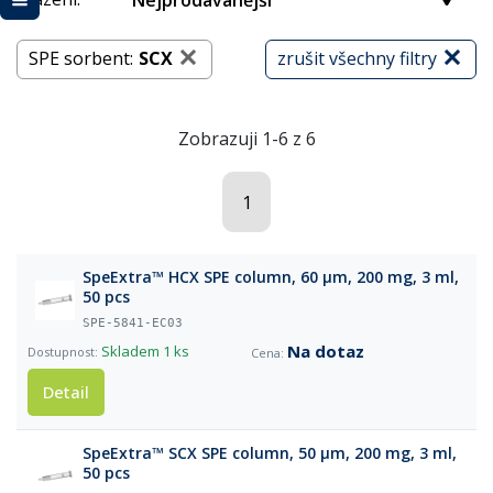
Nejprodávanější
SPE sorbent:
SCX
zrušit všechny filtry
Zobrazuji 1-6 z 6
1
SpeExtra™ HCX SPE column, 60 µm, 200 mg, 3 ml,
50 pcs
SPE-5841-EC03
Na dotaz
Skladem
1 ks
Detail
SpeExtra™ SCX SPE column, 50 µm, 200 mg, 3 ml,
50 pcs