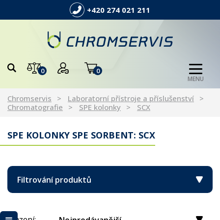
+420 274 021 211
0
0
MENU
Chromservis
Laboratorní přístroje a příslušenství
Chromatografie
SPE kolonky
SCX
SPE KOLONKY SPE SORBENT: SCX
Filtrování produktů
Řazení: