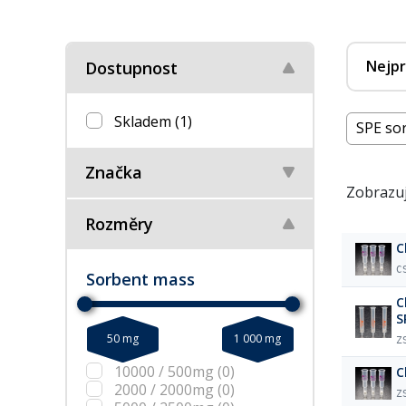
Nejpr
Dostupnost
Skladem
(1)
SPE so
Značka
Zobrazuj
Rozměry
C
C
Sorbent mass
C
S
50 mg
1 000 mg
Z
10000 / 500mg
(0)
C
2000 / 2000mg
(0)
Z