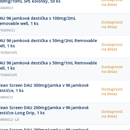
30mg/10mL SPE kolonky, 50 ks
na dotaz
CDAU013
AU 96 jamková destička s 100mg/2mL
Dostupnost:
emovable well, 1 ks
na dotaz
TH2DAU11
AU 96 jamková destička s 50mg/2mL Removable
Dostupnost:
ell, 1 ks
na dotaz
TH2DAU105
AU 96 jamková destička s 50mg/1mL Removable
Dostupnost:
ell, 1 ks
na dotaz
TH1DAU105
lean Screen DAU 300mg/jamka v 96 jamkové
Dostupnost:
estičce, 1 ks
na dotaz
SHDAU13
lean Screen DAU 200mg/jamka v 96 jamkové
Dostupnost:
estičce-Long Drip, 1 ks
na dotaz
SHDAU12-LD
lean Screen DAU 200mg/jamka v 96 jamkové