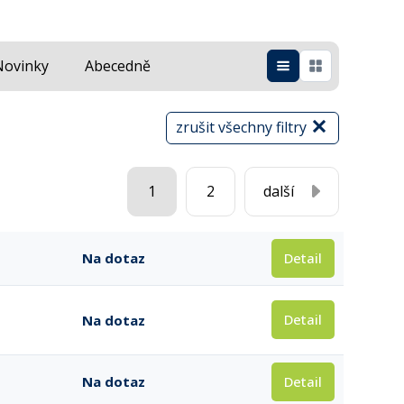
Novinky
Abecedně
zrušit všechny filtry
1
2
další
Detail
Na dotaz
Detail
Na dotaz
Detail
Na dotaz