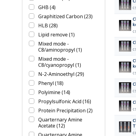
C
GHB
(4)
C
Graphitized Carbon
(23)
C
k
HLB
(28)
C
Lipid remove
(1)
C
Mixed mode -
C8/aminopropyl
(1)
C
Mixed mode -
C
C8/cyanopropyl
(1)
k
N-2-Aminoethyl
(29)
C
Phenyl
(18)
C
Polyimine
(14)
C
Propylsulfonic Acid
(16)
C
Protein Precipitation
(2)
C
Quarternary Amine
C
Acetate
(12)
T
C
Quarternary Amine