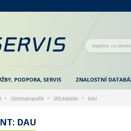
UŽBY, PODPORA, SERVIS
ZNALOSTNÍ DATABÁ
í
Chromatografie
SPE kolonky
DAU
NT: DAU