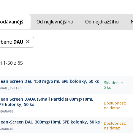
odávanější
Od nejlevnějšího
Od nejdražšího
rbent:
DAU
i 1-50 z 65
lean Screen Dau 150 mg/6 mL SPE kolonky, 50 ks
Skladem
>
5 ks
SDAU(150)06
lean Screen DAUA (Small Particle) 80mg/10mL
Dostupnost:
PE kolonky, 50 ks
na dotaz
SDAUA08
lean-Screen DAU 300mg/10mL SPE kolonky, 50 ks
Dostupnost:
na dotaz
SDAU030