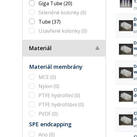
1
Giga Tube
(20)
Z
Skleněné kolonky
(0)
D
Tube
(37)
R
Uzavřené kolonky
(0)
W
D
Materiál
w
W
Materiál membrány
D
w
MCE
(0)
W
Nylon
(0)
C
PTFE hydrofilní
(0)
d
W
PTFE hydrofóbní
(0)
PVDF
(0)
C
d
SPE endcapping
W
Ano
(0)
C