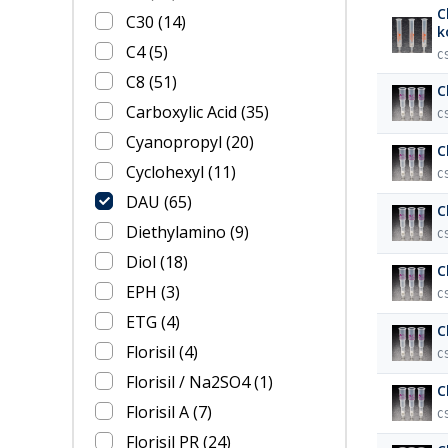
C
C30
(14)
k
C4
(5)
C
C8
(51)
C
Carboxylic Acid
(35)
C
Cyanopropyl
(20)
C
Cyclohexyl
(11)
C
DAU
(65)
C
Diethylamino
(9)
C
Diol
(18)
C
EPH
(3)
C
ETG
(4)
C
Florisil
(4)
C
Florisil / Na2SO4
(1)
C
Florisil A
(7)
C
Florisil PR
(24)