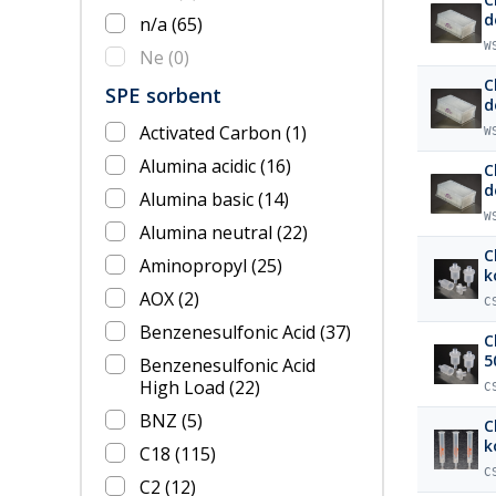
d
n/a
(65)
W
Ne
(0)
C
SPE sorbent
d
Activated Carbon
(1)
W
Alumina acidic
(16)
C
d
Alumina basic
(14)
W
Alumina neutral
(22)
C
Aminopropyl
(25)
k
AOX
(2)
C
Benzenesulfonic Acid
(37)
C
5
Benzenesulfonic Acid
High Load
(22)
C
BNZ
(5)
C
k
C18
(115)
C
C2
(12)