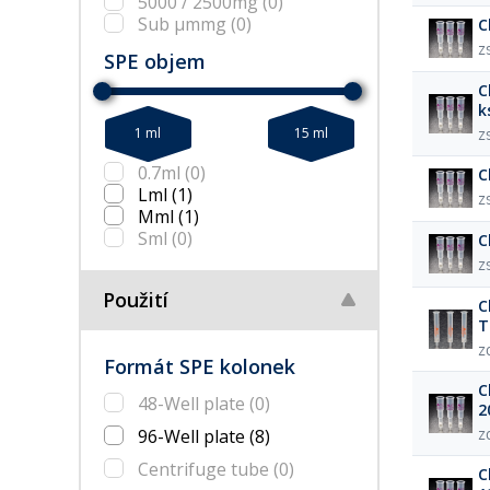
5000 / 2500mg
(0)
Sub µmmg
(0)
C
Z
SPE objem
C
k
1 ml
15 ml
Z
0.7ml
(0)
C
Lml
(1)
Z
Mml
(1)
Sml
(0)
C
Z
Použití
C
T
Z
Formát SPE kolonek
C
48-Well plate
(0)
2
96-Well plate
(8)
Z
Centrifuge tube
(0)
C