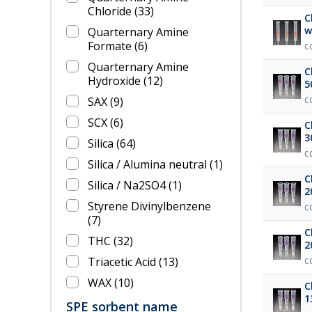
Chloride
(33)
C
w
Quarternary Amine
Formate
(6)
C
Quarternary Amine
C
Hydroxide
(12)
5
SAX
(9)
C
SCX
(6)
C
3
Silica
(64)
C
Silica / Alumina neutral
(1)
C
Silica / Na2SO4
(1)
2
Styrene Divinylbenzene
C
(7)
C
THC
(32)
2
Triacetic Acid
(13)
C
WAX
(10)
C
1
SPE sorbent name