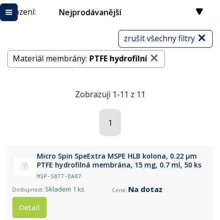
Řazení:
Nejprodávanější
zrušit všechny filtry
Materiál membrány:
PTFE hydrofilní
Zobrazuji 1-11 z 11
1
Micro Spin SpeExtra MSPE HLB kolona, 0.22 µm
PTFE hydrofilná membrána, 15 mg, 0.7 ml, 50 ks
MSP-5877-DA07
Na dotaz
Skladem
1 ks
Detail