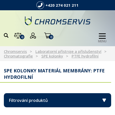
+420 274 021 211
0
0
MENU
Chromservis
Laboratorní přístroje a příslušenství
Chromatografie
SPE kolonky
PTFE hydrofilní
SPE KOLONKY MATERIÁL MEMBRÁNY: PTFE
HYDROFILNÍ
Filtrování produktů